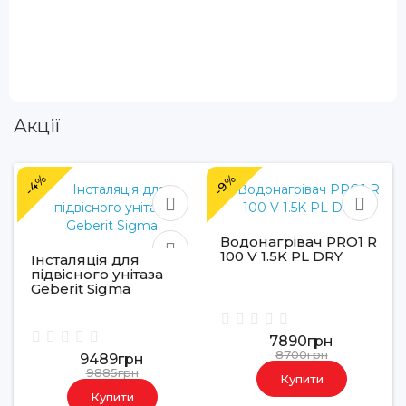
Акції
-4%
-9%
Водонагрівач PRO1 R
100 V 1.5K PL DRY
Інсталяція для
підвісного унітаза
Geberit Sigma
7890грн
8700грн
9489грн
9885грн
Купити
Купити