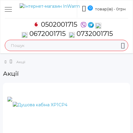
0
товар(ів) - 0грн
0502001715
0672001715
0732001715
Акції
Акції