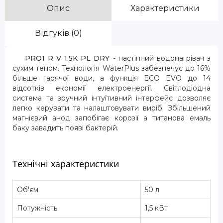
Опис
Характеристики
Відгуків (0)
PRO1 R V 1.5K PL DRY
- настінний водонагрівач з
сухим теном. Технологія WaterPlus забезпечує до 16%
більше гарячої води, а функція ECO EVO до 14
відсотків економії електроенергії. Світлодіодна
система та зручний інтуїтивний інтерфейс дозволяє
легко керувати та налаштовувати виріб. Збільшений
магнієвий анод запобігає корозії а титанова емаль
баку завадить появі бактерій.
Технічні характеристики
Об'єм
50 л
Потужність
1,5 кВт