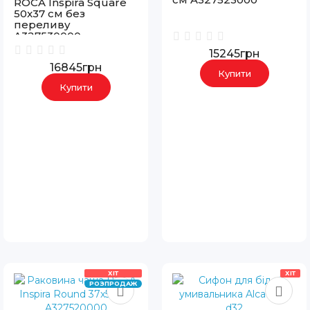
ROCA Inspira Square
50x37 см без
переливу
A327530000
15245грн
16845грн
Купити
Купити
ХІТ
ХІТ
РОЗПРОДАЖ