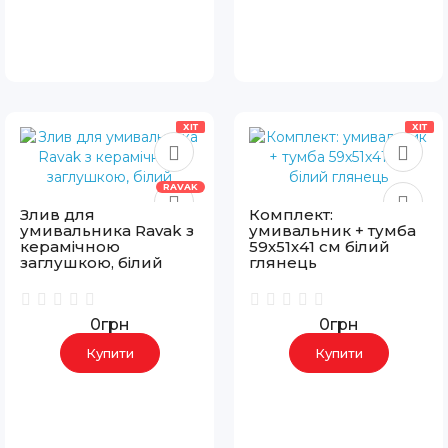
ХІТ
ХІТ
RAVAK
Злив для
Комплект:
умивальника Ravak з
умивальник + тумба
керамічною
59х51х41 см білий
заглушкою, білий
глянець
0грн
0грн
Купити
Купити