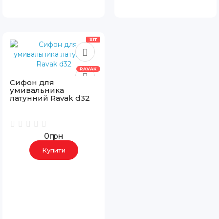
ХІТ
RAVAK
Сифон для
умивальника
латунний Ravak d32
0грн
Купити