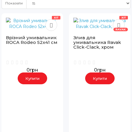
Показати
ХІТ
ХІТ
RAVAK
Врізний умивальник
Злив для
ROCA Rodeo 52х41 см
умивальника Ravak
Click-Clack, хром
0грн
0грн
Купити
Купити