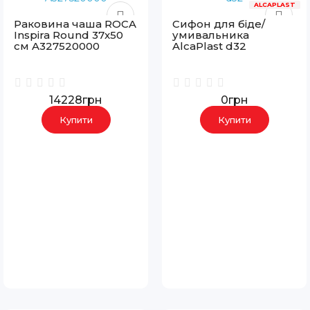
ALCAPLAST
Раковина чаша ROCA
Сифон для біде/
Inspira Round 37x50
умивальника
см A327520000
AlcaPlast d32
14228грн
0грн
Купити
Купити