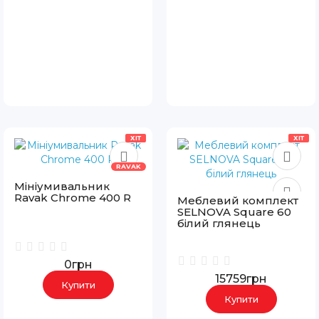
ХІТ
ХІТ
RAVAK
Мініумивальник
Ravak Chrome 400 R
Меблевий комплект
SELNOVA Square 60
білий глянець
0грн
15759грн
Купити
Купити