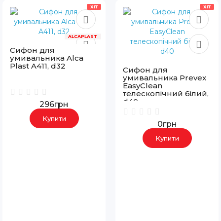
ХІТ
ХІТ
ALCAPLAST
Сифон для
умивальника Alca
Plast A411, d32
Сифон для
умивальника Prevex
EasyClean
телескопічний білий,
d40
296грн
Купити
0грн
Купити