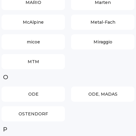
MARIO
Marten
McAlpine
Metal-Fach
micoe
Miraggio
MTM
O
ODE
ODE, MADAS
OSTENDORF
P