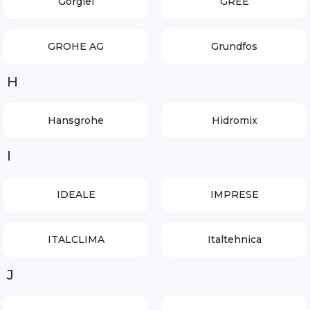
Gorgiel
GREE
GROHE AG
Grundfos
H
Hansgrohe
Hidromix
I
IDEALE
IMPRESE
ITALCLIMA
Italtehnica
J