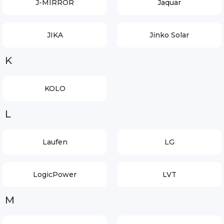
J-MIRROR
Jaquar
JIKA
Jinko Solar
K
KOLO
L
Laufen
LG
LogicPower
LVT
M