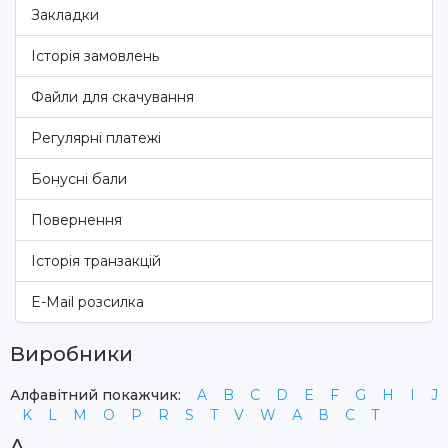
Закладки
Історія замовлень
Файли для скачування
Регулярні платежі
Бонусні бали
Повернення
Історія транзакцій
E-Mail розсилка
Виробники
Алфавітний покажчик:
A
B
C
D
E
F
G
H
I
J
K
L
M
O
P
R
S
T
V
W
А
В
С
Т
A