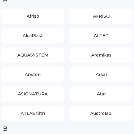
Afriso
AFRISO
AlcaPlast
ALTEP
AQUASYSTEM
Aremikas
Ariston
Arkal
ASIGNATURA
Atar
ATLAS filtri
AustroIsol
B