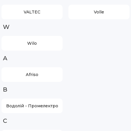
VALTEC
Volle
W
Wilo
А
Аfriso
В
Водолій - Промелектро
С