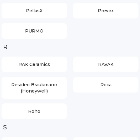
PellasX
Prevex
PURMO
R
RAK Ceramics
RAVAK
Resideo Braukmann
Roca
(Honeywell)
Roho
S