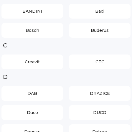
BANDINI
Baxi
Bosch
Buderus
C
Creavit
CTC
D
DAB
DRAZICE
Duco
DUCO
Dyness
Dytron