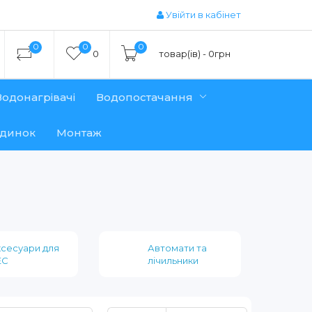
Увійти в кабінет
0
0
0
0
товар(ів) - 0грн
Водонагрівачі
Водопостачання
удинок
Монтаж
сесуари для
Автомати та
ЕС
лічильники