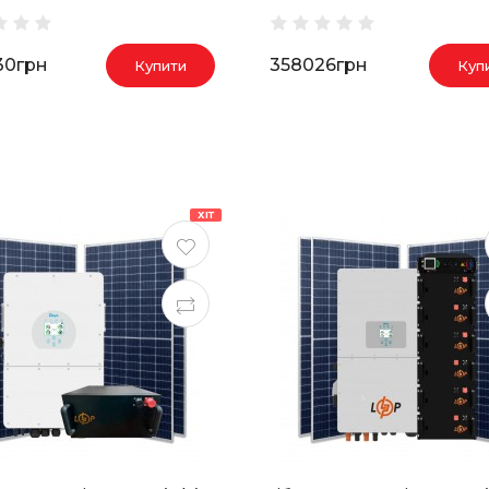
30грн
358026грн
Купити
Куп
ХІТ