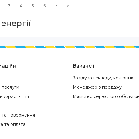
3
4
5
6
>
>|
енергії
аційні
Вакансії
Завідувач складу, комірник
і послуги
Менеджер з продажу
використання
Майстер сервісного обслуго
я та повернення
а та оплата