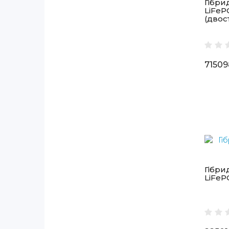
Гібрид
LiFeP
(двос
71509
Гібрид
LiFePO