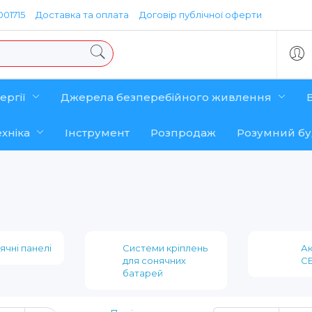
01715
Доставка та оплата
Договір публічної оферти
ергії
Джерела безперебійного живлення
хніка
Інструмент
Розпродаж
Розумний б
ячні панелі
Системи кріплень
Ак
для сонячних
С
батарей