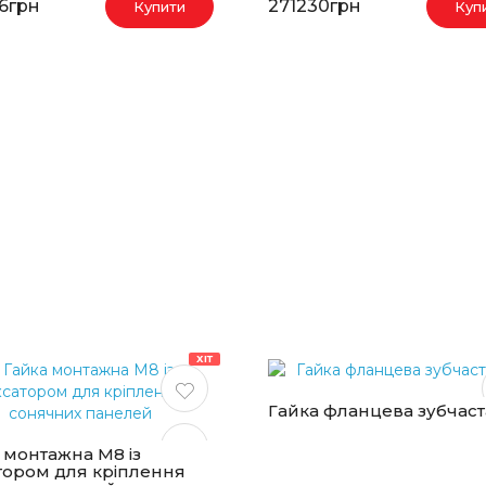
6грн
271230грн
Купити
Куп
ХІТ
Гайка фланцева зубчас
 монтажна М8 із
тором для кріплення