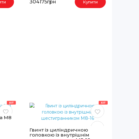
304175грн
ити
Купити
ХІТ
ХІТ
та М8
Гвинт із циліндричною
головкою із внутрішнім