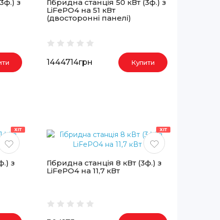
3ф.) з
Гібридна станція 50 кВт (3ф.) з
LiFePO4 на 51 кВт
(двосторонні панелі)
1444714грн
ити
Купити
ХІТ
ХІТ
.) з
Гібридна станція 8 кВт (3ф.) з
LiFePO4 на 11,7 кВт