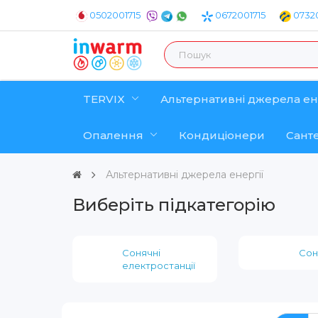
0502001715
0672001715
07320
TERVIX
Альтернативні джерела ен
Опалення
Кондиціонери
Санте
Альтернативні джерела енергії
Виберіть підкатегорію
Сонячні
Сон
електростанції