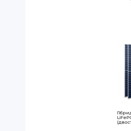
Гібрид
LiFePO
(двос