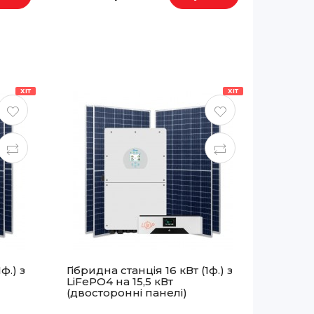
ХІТ
ХІТ
ф.) з
Гібридна станція 16 кВт (1ф.) з
LiFePO4 на 15,5 кВт
(двосторонні панелі)