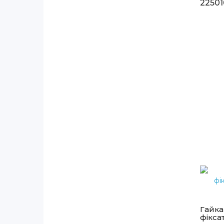
22501
Гайка
фікса