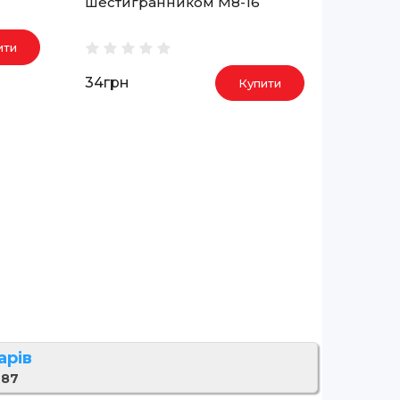
шестигранником M8-16
ити
34грн
Купити
арів
 87