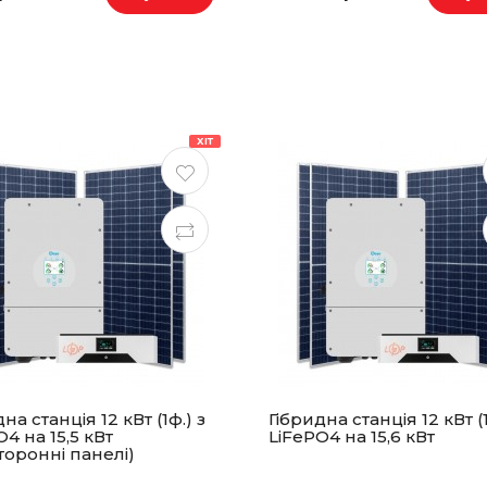
ХІТ
на станція 12 кВт (1ф.) з
Гібридна станція 12 кВт (1
4 на 15,5 кВт
LiFePO4 на 15,6 кВт
торонні панелі)