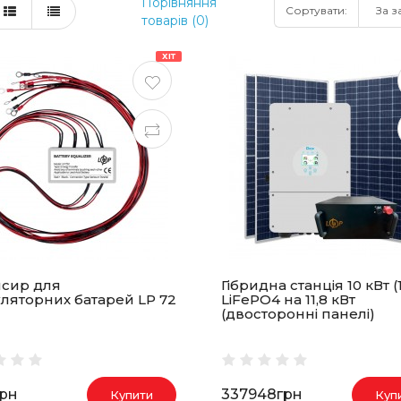
Порівняння
Сортувати:
товарів (0)
ХІТ
сир для
Гібридна станція 10 кВт (1
ляторних батарей LP 72
LiFePO4 на 11,8 кВт
(двосторонні панелі)
грн
337948грн
Купити
Куп