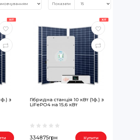
Показати
ХІТ
ХІТ
ф.) з
Гібридна станція 10 кВт (1ф.) з
LiFePO4 на 15,6 кВт
334875грн
ити
Купити