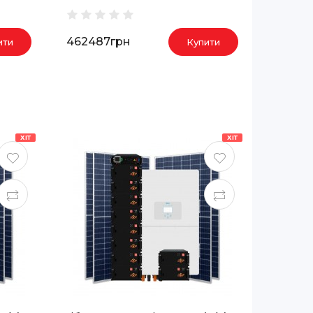
462487грн
ити
Купити
ХІТ
ХІТ