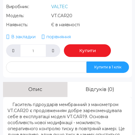
Виробник:
VALTEC
Модель:
VT.CAR20
Наявність:
Є в наявності
В закладки
порівняння
Купити
Купити в 1 клік
Опис
Відгуків (0)
Гаситель гідроударів мембранний з манометром
VT.CAR20 є продовженням добре зарекомендувала
себе в експлуатації моделі VT.CAR19. Основна
особливість нової модифікації - можливість
оперативного контролю тиску в повітряній камері. Це
дуже важливо, адже якщо тиск в камері опуститься