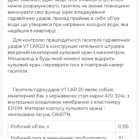
нижче розрахункового, гаситель не зможе повноцінно
виконувати свої функції (крім згладжування
гідравлічних ударів, прилад приймає в себе об'єм
води, що утворився при нагріванні холодної води, яка
надійшла в квартиру).
Для контролю працездатності гасителя гідравлічних
ударів VT.CAR20 в конструкцію ніпельного штуцера
введений мініатюрний кульовий кран з манометром.
Мешканець в будь-який момент може відкрити
кульовий кран і перевірити тиск в повітряній камері
гасителя.
Гаситель гідроударів VT.CAR 20 являє собою
мініатюрний бак з нержавіючої сталі марки AISI 304L з
внутрішньої розділовою мембраною з еластомеру
EPDM. Матеріал корпусу кульового крана -
нікельована латунь CW617N.
Робочий об'єм, л
0,155
Робочий тиск в захищеному трубопроводі,
10