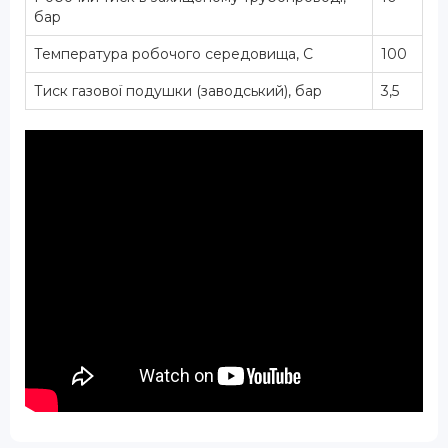
бар
Температура робочого середовища, С
100
Тиск газової подушки (заводський), бар
3,5