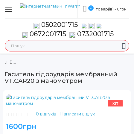
0
товар(ів) - 0грн
0502001715
0672001715
0732001715
Гаситель гідроударів мембранний
VT.CAR20 з манометром
ХІТ
0 відгуків
|
Написати відгук
1600грн