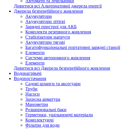
Автомати та лічильники
Дивитися всі Альтернативні джерела енергії
Джерела безперебійного живлення
Акумулятори
Акумулятори літієві
Зарядні пристрої для АКБ
Комплекти резервного живлення
Стабілізатори напруги
Акумулятори тягові
Багатофункціональні портативні зарядні станції
Елементи
Системи автономного живлення
Елементи
Дивитися всі Джерела безперебійного живлення
Водонагрівачі
Водопостачання
Садові шланги та аксесуари
Труби
Насоси
Захисна арматура
Манометри
Розширювальні баки
Герметики, ущільнюючі матеріали
Комплектуючі
Фільтри для води