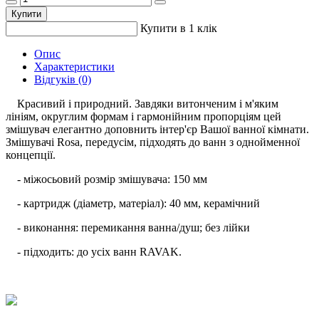
Купити
Купити в 1 клік
Опис
Характеристики
Відгуків (0)
Красивий і природний. Завдяки витонченим і м'яким
лініям, округлим формам і гармонійним пропорціям цей
змішувач елегантно доповнить інтер'єр Вашої ванної кімнати.
Змішувачі Rosa, передусім, підходять до ванн з однойменної
концепції.
- міжосьовий розмір змішувача: 150 мм
- картридж (діаметр, матеріал): 40 мм, керамічний
- виконання: перемикання ванна/душ; без лійки
- підходить: до усіх ванн RAVAK.