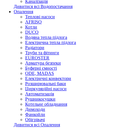
Каналізація
Дивитися всі Водопостачання
Опалення
Теплові насоси
AFRISO
Котли
DUCO
Водяна тепла підлога
Електрична тепла підлога
Радіатори
Труби та фітинги
EUROSTER
Арматура безпеки
Буферні ємності
ODE, MADAS
Електричні конвектори
Розширювальні баки
Циркуляційні насоси
Автоматизація
Рушникосушки
Котельне обладнання
Димоходи
Фанкойли
Обігрівачі
Дивитися всі Опалення