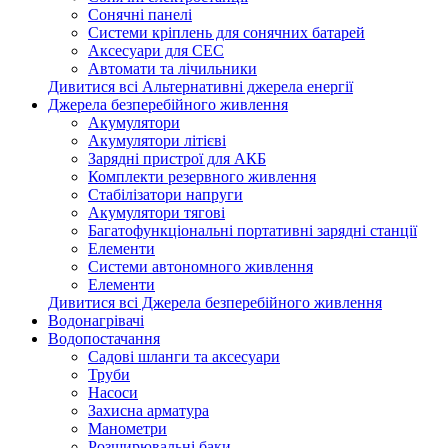
Сонячні панелі
Системи кріплень для сонячних батарей
Аксесуари для СЕС
Автомати та лічильники
Дивитися всі Альтернативні джерела енергії
Джерела безперебійного живлення
Акумулятори
Акумулятори літієві
Зарядні пристрої для АКБ
Комплекти резервного живлення
Стабілізатори напруги
Акумулятори тягові
Багатофункціональні портативні зарядні станції
Елементи
Системи автономного живлення
Елементи
Дивитися всі Джерела безперебійного живлення
Водонагрівачі
Водопостачання
Садові шланги та аксесуари
Труби
Насоси
Захисна арматура
Манометри
Розширювальні баки