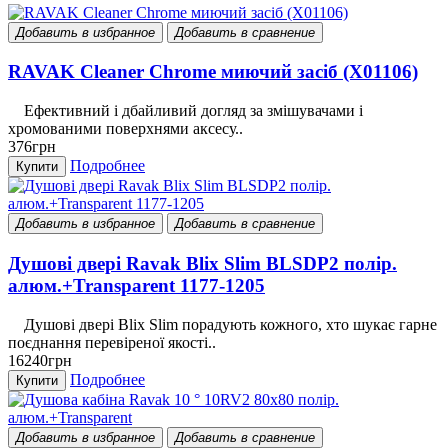
Добавить в избранное
Добавить в сравнение
RAVAK Cleaner Chrome миючий засіб (X01106)
Ефективний і дбайливий догляд за змішувачами і
хромованими поверхнями аксесу..
376грн
Подробнее
Купити
Добавить в избранное
Добавить в сравнение
Душові двері Ravak Blix Slim BLSDP2 полір.
алюм.+Transparent 1177-1205
Душові двері Blix Slim порадують кожного, хто шукає гарне
поєднання перевіреної якості..
16240грн
Подробнее
Купити
Добавить в избранное
Добавить в сравнение