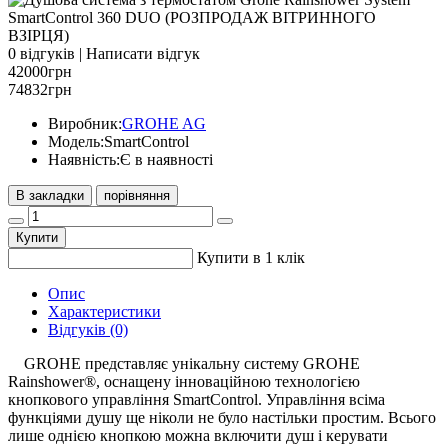
0 відгуків
|
Написати відгук
42000грн
74832грн
Виробник:
GROHE AG
Модель:
SmartControl
Наявність:
Є в наявності
В закладки
порівняння
Купити
Купити в 1 клік
Опис
Характеристики
Відгуків (0)
GROHE представляє унікальну систему GROHE
Rainshower®, оснащену інноваційною технологією
кнопкового управління SmartControl. Управління всіма
функціями душу ще ніколи не було настільки простим. Всього
лише однією кнопкою можна включити душ і керувати