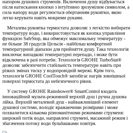
напором душових струменів. Включення душу відбувається
після натискання кнопки з інтуїтивно зрозумілим символом, а
сила напору води регулюється обертанням рукоятки, якою
легко керувати навіть мокрими руками.
Металева рукоятка термостата дозволяє з легкістю вибирати
температуру води, і використовується як кнопка управління
функцією SafeStop, яка обмежує максимальну температуру -
не більше 38 градусів Цельсія - найбільш комфортний
температурний діапазон для прийняття душу. Така технологія
виключає випадкові температурні перепади, і може бути
відключена в разі потреби. Технологія GROHE TurboStat®
дозволяє забезпечити стабільність температури навіть при
різких змінах тиску у водопровідній мережі. Крім того,
технологія GROHE CoolTouch® запобігає нагрів зовнішньої
поверхні термостата до небезпечного рівня.
У систему GROHE Rainshower® SmartControl входить
інноваційний мульти-режимний верхній душ і ручна душова
лійка. Верхній металевий душ - найважливіший елемент
душової системи, володіє вражаючими розмірами і може
похвалитися кількома різноманітними режимами струменя:
широкий потік води, направлені струмені, масажний режим і
збагачення потоку води бульбашками повітря.