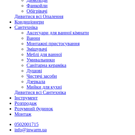
Димоходи
Фанкойли
Обігрівачі
Дивитися всі Опалення
Кондиціонери
Сантехніка
Аксесуари для ванної кімнати
Ванни
Монтажні пристосування
Змішувачі
Меблі для ванної
Умивальники
Санітарна кераміка
Душові
Чистячі засоби
Дзеркала
Мийки для кухні
Дивитися всі Сантехніка
Інструмент
Розпродаж
Розумний будинок
Монтаж
0502001715
info@inwarm.ua