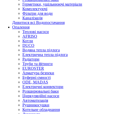
Герметики, ущільнюючі матеріали
Комплектуючі
Фільтри для води
Каналізація
Дивитися всі Водопостачання
Опалення
Теплові насоси
AFRISO
Котли
DUCO
Водяна тепла підлога
Електрична тепла підлога
Радіатори
Труби та фітинги
EUROSTER
Арматура безпеки
Буферні ємності
ODE, MADAS
Електричні конвектори
Розширювальні баки
Циркуляційні насоси
Автоматизація
Рушникосушки
Котельне обладнання