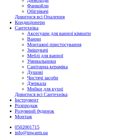
Димоходи
Фанкойли
Обігрівачі
Дивитися всі Опалення
Кондиціонери
Сантехніка
Аксесуари для ванної кімнати
Ванни
Монтажні пристосування
Змішувачі
Меблі для ванної
Умивальники
Санітарна кераміка
Душові
Чистячі засоби
Дзеркала
Мийки для кухні
Дивитися всі Сантехніка
Інструмент
Розпродаж
Розумний будинок
Монтаж
0502001715
info@inwarm.ua