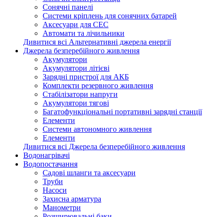
Сонячні панелі
Системи кріплень для сонячних батарей
Аксесуари для СЕС
Автомати та лічильники
Дивитися всі Альтернативні джерела енергії
Джерела безперебійного живлення
Акумулятори
Акумулятори літієві
Зарядні пристрої для АКБ
Комплекти резервного живлення
Стабілізатори напруги
Акумулятори тягові
Багатофункціональні портативні зарядні станції
Елементи
Системи автономного живлення
Елементи
Дивитися всі Джерела безперебійного живлення
Водонагрівачі
Водопостачання
Садові шланги та аксесуари
Труби
Насоси
Захисна арматура
Манометри
Розширювальні баки