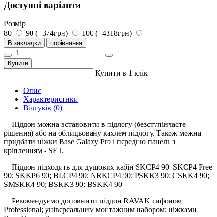
Доступні варіанти
Розмір
80
90 (+374грн)
100 (+4318грн)
В закладки
порівняння
Купити
Купити в 1 клік
Опис
Характеристики
Відгуків (0)
Піддон можна встановити в підлогу (безступінчасте
рішення) або на облицьовану кахлем підлогу. Також можна
придбати ніжки Base Galaxy Pro і передню панель з
кріпленням - SET.
Піддон підходить для душових кабін SKCP4 90; SKCP4 Free
90; SKKP6 90; BLCP4 90; NRKCP4 90; PSKK3 90; CSKK4 90;
SMSKK4 90; BSKK3 90; BSKK4 90
Рекомендуємо доповнити піддон RAVAK сифоном
Professional; універсальним монтажним набором; ніжками