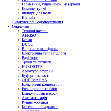
Герметики, ущільнюючі матеріали
Комплектуючі
Фільтри для води
Каналізація
Дивитися всі Водопостачання
Опалення
Теплові насоси
AFRISO
Котли
DUCO
Водяна тепла підлога
Електрична тепла підлога
Радіатори
Труби та фітинги
EUROSTER
Арматура безпеки
Буферні ємності
ODE, MADAS
Електричні конвектори
Розширювальні баки
Циркуляційні насоси
Автоматизація
Рушникосушки
Котельне обладнання