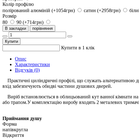
Колір профілю
полірований алюміній (+1054грн)
сатин (+2958грн)
біл
Розмір
80
90 (+714грн)
В закладки
порівняння
Купити
Купити в 1 клік
Опис
Характеристики
Відгуків (0)
Практичні циліндричні профілі, що служать альтернативою дв
вхід забезпечують обидві частини душових дверей.
Виріб встановлюється в облицьований кут ванної кімнати на ли
або трапом.У комплектацію виробу входять 2 металевих тримачі
Приймання душу
Форма
напівкругла
Відкриття