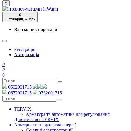
X
0
товар(ів) - 0грн
Ваш кошик порожній!
Реєстрація
Авторизація
0
0
0
0502001715
0672001715
0732001715
TERVIX
Арматура та автоматика для регулювання
Дивитися всі TERVIX
Альтернативні джерела енергії
Сонячні електростанції