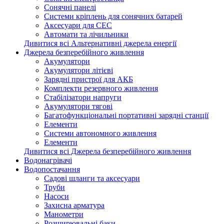
Сонячні панелі
Системи кріплень для сонячних батарей
Аксесуари для СЕС
Автомати та лічильники
Дивитися всі Альтернативні джерела енергії
Джерела безперебійного живлення
Акумулятори
Акумулятори літієві
Зарядні пристрої для АКБ
Комплекти резервного живлення
Стабілізатори напруги
Акумулятори тягові
Багатофункціональні портативні зарядні станції
Елементи
Системи автономного живлення
Елементи
Дивитися всі Джерела безперебійного живлення
Водонагрівачі
Водопостачання
Садові шланги та аксесуари
Труби
Насоси
Захисна арматура
Манометри
Розширювальні баки