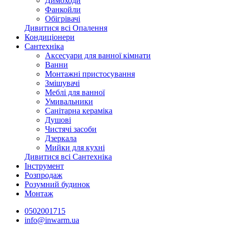
Димоходи
Фанкойли
Обігрівачі
Дивитися всі Опалення
Кондиціонери
Сантехніка
Аксесуари для ванної кімнати
Ванни
Монтажні пристосування
Змішувачі
Меблі для ванної
Умивальники
Санітарна кераміка
Душові
Чистячі засоби
Дзеркала
Мийки для кухні
Дивитися всі Сантехніка
Інструмент
Розпродаж
Розумний будинок
Монтаж
0502001715
info@inwarm.ua