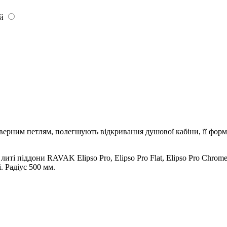
ий
ерним петлям, полегшують відкривання душової кабіни, її форм
ті піддони RAVAK Elipso Pro, Elipso Pro Flat, Elipso Pro Chro
. Радіус 500 мм.