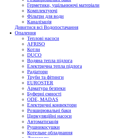
Герметики, ущільнюючі матеріали
Комплектуючі
Фільтри для води
Каналізація
Дивитися всі Водопостачання
Опалення
Теплові насоси
AFRISO
Котли
DUCO
Водяна тепла підлога
Електрична тепла підлога
Радіатори
Труби та фітинги
EUROSTER
Арматура безпеки
Буферні ємності
ODE, MADAS
Електричні конвектори
Розширювальні баки
Циркуляційні насоси
Автоматизація
Рушникосушки
Котельне обладнання