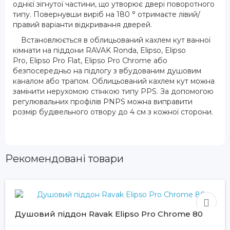
однієї зігнутої частини, що утворює двері поворотного
типу. Повернувши виріб на 180 ° отримаєте лівий/
правий варіанти відкривання дверей.
Встановлюється в облицьований кахлем кут ванної
кімнати на піддони RAVAK
Ronda
,
Elipso
,
Elipso
Pro
,
Elipso Pro Flat
,
Elipso Pro Chrome
або
безпосередньо на підлогу з вбудованим душовим
каналом або трапом. Облицьований кахлем кут можна
замінити нерухомою стінкою типу PPS. За допомогою
регулювальних профілів PNPS можна виправити
розмір будівельного отвору до 4 см з кожної сторони.
Рекомендовані товари
Душовий піддон Ravak Elipso Pro Chrome 80