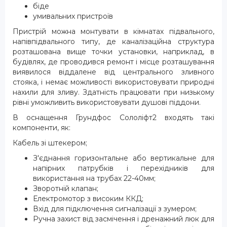
біде
умивальних пристроїв
Пристрій можна монтувати в кімнатах підвального,
напівпідвального типу, де каналізаційна структура
розташована вище точки установки, наприклад, в
будівлях, де проводився ремонт і місце розташування
виявилося віддалене від центрального зливного
стояка, і немає можливості використовувати природні
нахили для зливу. Здатність працювати при низькому
рівні уможливить використовувати душові піддони.
В оснащення Грундфос Сололіфт2 входять такі
компоненти, як:
Кабель зі штекером;
З'єднання горизонтальне або вертикальне для
напірних патрубків і перехідників для
використання на трубах 22-40мм;
Зворотній клапан;
Електромотор з високим ККД;
Вхід для підключення сигналізації з зумером;
Ручна захист від засмічення і дренажний люк для