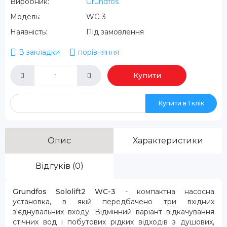
Виробник:
Grundfos
Модель:
WC-3
Наявність:
Під замовлення
В закладки
порівняння
Купити
Купити в 1 клік
Опис
Характеристики
Відгуків (0)
Grundfos Sololift2 WC-3
- компактна насосна
установка, в якій передбачено три вхідних
з'єднувальних входу. Відмінний варіант відкачування
стічних вод і побутових рідких відходів з душових,