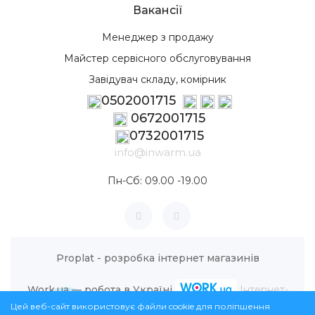
Вакансії
Менеджер з продажу
Майстер сервісного обслуговування
Завідувач складу, комірник
0502001715
0672001715
0732001715
info@inwarm.ua
Пн-Сб: 09.00 -19.00
Proplat - розробка інтернет магазинів
Work.ua — робота в Україні
Інтернет-
Цей веб-сайт використовує файли cookie для поліпшення
магазин InWarm © 2026