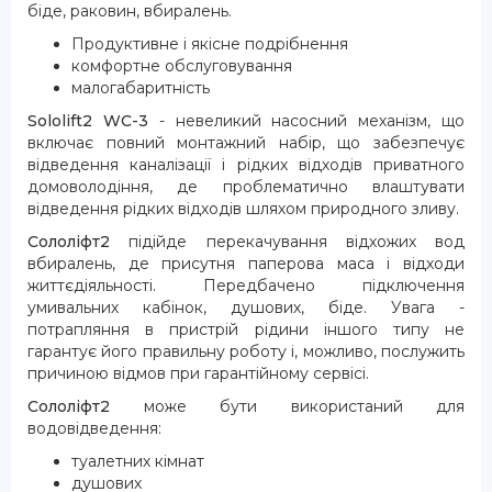
біде, раковин, вбиралень.
Продуктивне і якісне подрібнення
комфортне обслуговування
малогабаритність
Sololift2 WC-3
- невеликий насосний механізм, що
включає повний монтажний набір, що забезпечує
відведення каналізації і рідких відходів приватного
домоволодіння, де проблематично влаштувати
відведення рідких відходів шляхом природного зливу.
Сололіфт2
підійде перекачування відхожих вод
вбиралень, де присутня паперова маса і відходи
життєдіяльності. Передбачено підключення
умивальних кабінок, душових, біде. Увага -
потрапляння в пристрій рідини іншого типу не
гарантує його правильну роботу і, можливо, послужить
причиною відмов при гарантійному сервісі.
Сололіфт2
може бути використаний для
водовідведення:
туалетних кімнат
душових