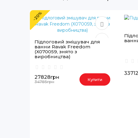
-20%
Підл
ванн
Підлоговий змішувач для
ванни Ravak Freedom
(X070059, знято з
виробництва)
3371
27828грн
Купити
34785грн