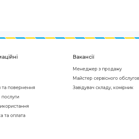
аційні
Вакансії
Менеджер з продажу
Майстер сервісного обслуго
я та повернення
Завідувач складу, комірник
і послуги
використання
а та оплата