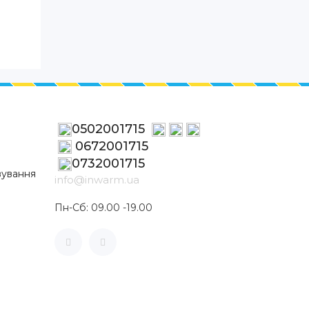
0502001715
0672001715
0732001715
вування
info@inwarm.ua
Пн-Сб: 09.00 -19.00