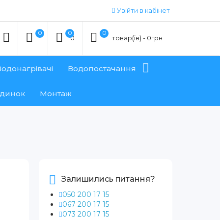
Увійти в кабінет
0
0
0
0
товар(ів) - 0грн
Водонагрівачі
Водопостачання
удинок
Монтаж
Залишились питання?
050 200 17 15
067 200 17 15
073 200 17 15