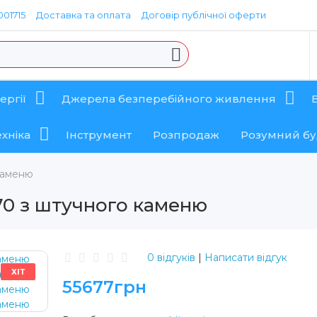
01715
Доставка та оплата
Договір публічної оферти
ергії
Джерела безперебійного живлення
хніка
Інструмент
Розпродаж
Розумний б
каменю
0 з штучного каменю
0 відгуків
|
Написати відгук
ХІТ
55677грн