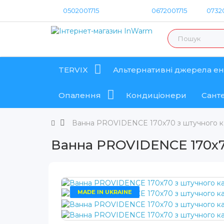
0502001715
0672001715
07320
TERVIX
Альтернативні джерела ен
Опалення
Кондиціонери
Санте
Ванна PROVIDENCE 170x70 з штучного 
Ванна PROVIDENCE 170x7
MADE IN UKRAINE