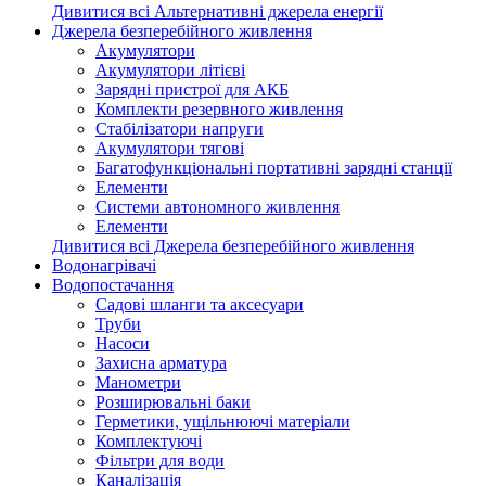
Дивитися всі Альтернативні джерела енергії
Джерела безперебійного живлення
Акумулятори
Акумулятори літієві
Зарядні пристрої для АКБ
Комплекти резервного живлення
Стабілізатори напруги
Акумулятори тягові
Багатофункціональні портативні зарядні станції
Елементи
Системи автономного живлення
Елементи
Дивитися всі Джерела безперебійного живлення
Водонагрівачі
Водопостачання
Садові шланги та аксесуари
Труби
Насоси
Захисна арматура
Манометри
Розширювальні баки
Герметики, ущільнюючі матеріали
Комплектуючі
Фільтри для води
Каналізація