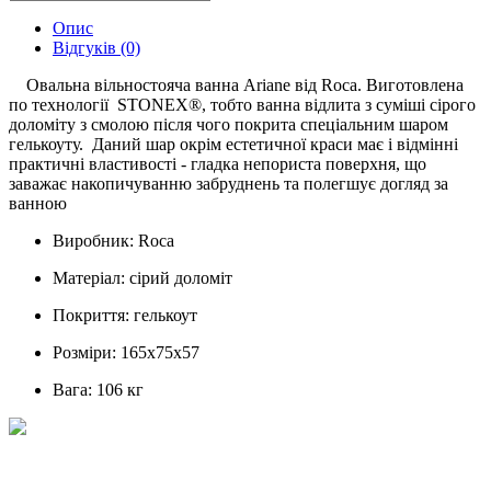
Опис
Відгуків (0)
Овальна вільностояча ванна Ariane від Roca. Виготовлена
по технології STONEX®, тобто ванна відлита з суміші сірого
доломіту з смолою після чого покрита спеціальним шаром
гелькоуту. Даний шар окрім естетичної краси має і відмінні
практичні властивості - гладка непориста поверхня, що
заважає накопичуванню забруднень та полегшує догляд за
ванною
Виробник: Roca
Матеріал: сірий доломіт
Покриття: гелькоут
Розміри: 165x75x57
Вага: 106 кг