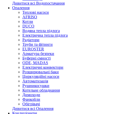
Дивитися всі Водопостачання
Опалення
Теплові насоси
AFRISO
Котли
DUCO
Водяна тепла підлога
Електрична тепла підлога
Радіатори
Труби та фітинги
EUROSTER
Арматура безпеки
Буферні ємності
ODE, MADAS
Електричні конвектори
Розширювальні баки
Циркуляційні насоси
Автоматизація
Рушникосушки
Котельне обладнання
Димоходи
Фанкойли
Обігрівачі
Дивитися всі Опалення
Кондиціонери