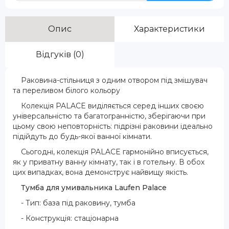
Опис
Характеристики
Відгуків (0)
Раковина
-стільниця
з одним отвором
під
змішувач
та переливом білого кольору
Колекція PALACE виділяється серед інших своєю
універсальністю та багатогранністю, зберігаючи при
цьому свою неповторність: підрізні раковини ідеально
підійдуть до будь-якої ванної кімнати.
Сьогодні, колекція PALACE гармонійно вписується,
як у приватну ванну кімнату, так і в готельну. В обох
цих випадках, вона демонструє найвищу якість.
Тумба для умивальника Laufen Palace
- Тип: база під раковину, тумба
- Конструкція: стаціонарна