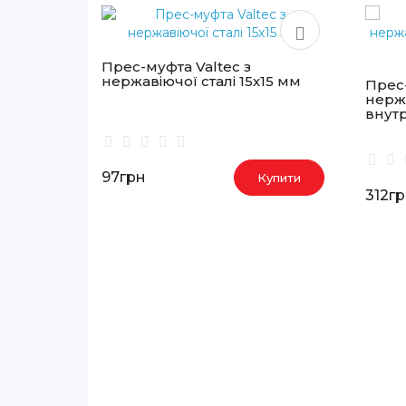
Прес-муфта Valtec з
нержавіючої сталі 15х15 мм
Прес-
нержа
внутр
97грн
Купити
312г