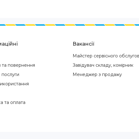
аційні
Вакансії
Майстер сервісного обслуго
я та повернення
Завідувач складу, комірник
і послуги
Менеджер з продажу
використання
а та оплата