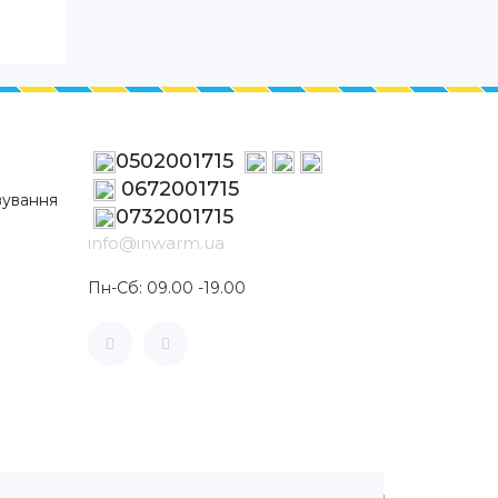
0502001715
0672001715
вування
0732001715
info@inwarm.ua
Пн-Сб: 09.00 -19.00