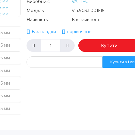
Виробник:
VALTEC
Модель:
VTi.903.I.001515
Наявність:
Є в наявності
В закладки
порівняння
Купити
Купити в 1 кл