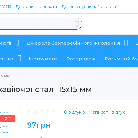
01715
Доставка та оплата
Договір публічної оферти
ергії
Джерела безперебійного живлення
хніка
Інструмент
Розпродаж
Розумний б
15 мм
авіючої сталі 15х15 мм
0 відгуків
|
Написати відгук
ХІТ
97грн