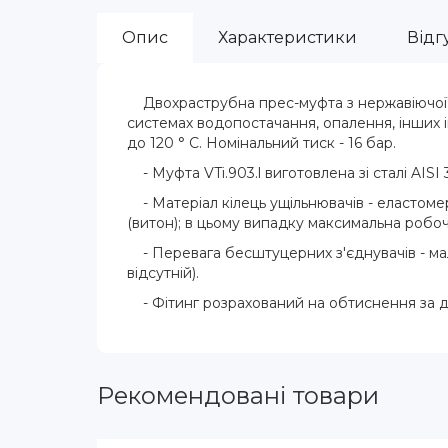
Опис
Характеристики
Відгу
Двохраструбна прес-муфта з нержавіючої с
системах водопостачання, опалення, інших 
до 120 ° С. Номінальний тиск - 16 бар.
- Муфта VTi.903.l виготовлена ​​зі сталі AISI 
- Матеріал кілець ущільнювачів - еластом
(витон); в цьому випадку максимальна робоч
- Перевага бесштуцерних з'єднувачів - ма
відсутній).
- Фітинг розрахований на обтиснення за д
Рекомендовані товари