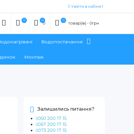
Увійти в кабінет
0
0
0
0
товар(ів) - 0грн
Водонагрівачі
Водопостачання
удинок
Монтаж
Залишились питання?
050 200 17 15
067 200 17 15
073 200 17 15