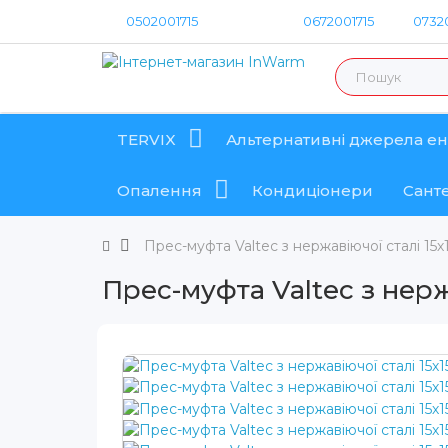
0502001715
0672001715
07320
TERVIX
Альтернативні джерела ен
Опалення
Кондиціонери
Санте
Прес-муфта Valtec з нержавіючої сталі 15х
Прес-муфта Valtec з нерж