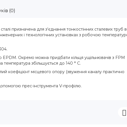
ків (0)
талі призначена для з'єднання тонкостінних сталевих труб в
інженерних і технологічних установках з робочою температу
304.
ер EPDM. Окремо можна придбати кільця ущільнювачів з FPM
а температура збільшується до 140 ° С.
лий коефіцієнт місцевого опору (звуження каналу практично
опомогою прес-інструмента V-профілю.