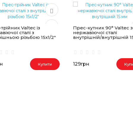
трійник Valtec із
Прес-кутник 90° Valtec з
віючої сталі з
нержавіючої сталі
ішньою різьбою 15х1/2"
внутрішній/внутрішній 1
рн
129грн
Купити
Куп