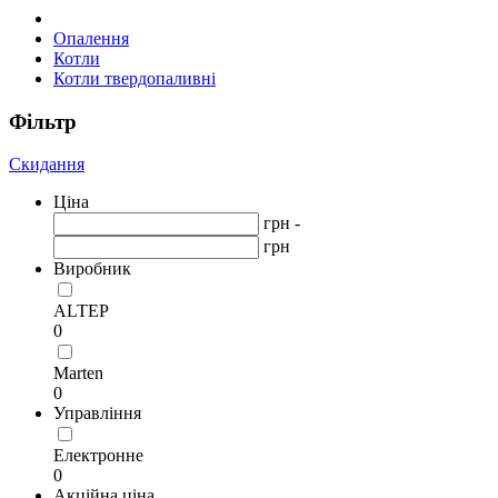
Опалення
Котли
Котли твердопаливні
Фільтр
Скидання
Ціна
грн -
грн
Виробник
ALTEP
0
Marten
0
Управління
Електронне
0
Акційна ціна