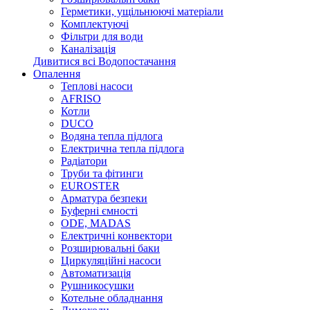
Герметики, ущільнюючі матеріали
Комплектуючі
Фільтри для води
Каналізація
Дивитися всі Водопостачання
Опалення
Теплові насоси
AFRISO
Котли
DUCO
Водяна тепла підлога
Електрична тепла підлога
Радіатори
Труби та фітинги
EUROSTER
Арматура безпеки
Буферні ємності
ODE, MADAS
Електричні конвектори
Розширювальні баки
Циркуляційні насоси
Автоматизація
Рушникосушки
Котельне обладнання