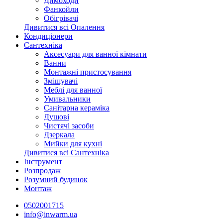
Димоходи
Фанкойли
Обігрівачі
Дивитися всі Опалення
Кондиціонери
Сантехніка
Аксесуари для ванної кімнати
Ванни
Монтажні пристосування
Змішувачі
Меблі для ванної
Умивальники
Санітарна кераміка
Душові
Чистячі засоби
Дзеркала
Мийки для кухні
Дивитися всі Сантехніка
Інструмент
Розпродаж
Розумний будинок
Монтаж
0502001715
info@inwarm.ua