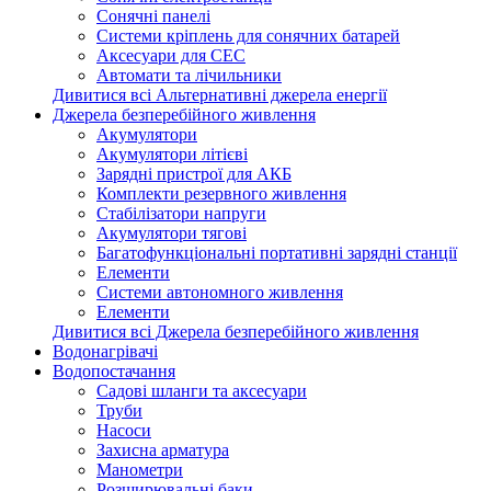
Сонячні панелі
Системи кріплень для сонячних батарей
Аксесуари для СЕС
Автомати та лічильники
Дивитися всі Альтернативні джерела енергії
Джерела безперебійного живлення
Акумулятори
Акумулятори літієві
Зарядні пристрої для АКБ
Комплекти резервного живлення
Стабілізатори напруги
Акумулятори тягові
Багатофункціональні портативні зарядні станції
Елементи
Системи автономного живлення
Елементи
Дивитися всі Джерела безперебійного живлення
Водонагрівачі
Водопостачання
Садові шланги та аксесуари
Труби
Насоси
Захисна арматура
Манометри
Розширювальні баки