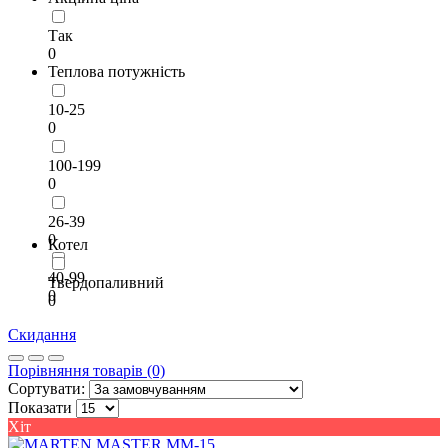
Так
0
Теплова потужність
10-25
0
100-199
0
26-39
0
Котел
40-99
Твердопаливний
0
0
Скидання
Порівняння товарів (0)
Сортувати:
Показати
Хіт