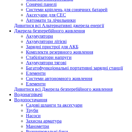
Сонячні панелі
Системи кріплень для сонячних батарей
Аксесуари для СЕС
Автомати та лічильники
Дивитися всі Альтернативні джерела енергії
Джерела безперебійного живлення
Акумулятори
Акумулятори літієві
Зарядні пристрої для АКБ
Комплекти резервного живлення
Стабілізатори напруги
Акумулятори тягові
Багатофункціональні портативні зарядні станції
Елементи
Системи автономного живлення
Елементи
Дивитися всі Джерела безперебійного живлення
Водонагрівачі
Водопостачання
Садові шланги та аксесуари
Труби
Насоси
Захисна арматура
Манометри
Розширювальні баки