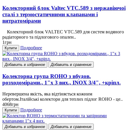
Колекторний блок Valtec VTC.589 з нержавіючої
сталі з термостатичними клапанами і
витратомірами
Колекторний блок VALTEC VTC.589 для систем водяного
радіаторного та підлогового опален..
1грн
Подробнее
Купити
Добавить в избранное
Добавить в сравнение
Колекторна група ROHO з вбудов.
розходомірами., 1"х 3 вих., INOX 3/4", +кріпл.
Неревершена якість, яка відтіняється кожним
обертом.Італійські колектори для теплих підлог ROHO - це..
4068грн
Подробнее
Купити
Добавить в избранное
Добавить в сравнение