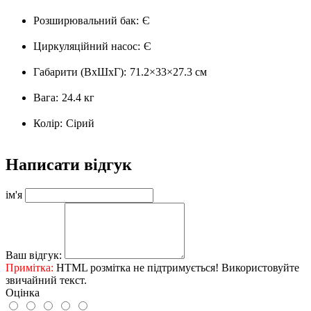
Розширювальний бак:
Є
Циркуляційний насос:
Є
Габарити (ВхШхГ):
71.2×33×27.3 см
Вага:
24.4 кг
Колір:
Сірий
Написати відгук
ім'я
Ваш відгук:
Примітка:
HTML розмітка не підтримується! Використовуйте
звичайний текст.
Оцінка