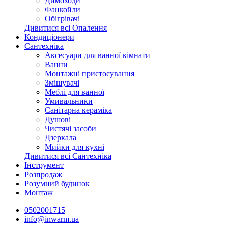
Димоходи
Фанкойли
Обігрівачі
Дивитися всі Опалення
Кондиціонери
Сантехніка
Аксесуари для ванної кімнати
Ванни
Монтажні пристосування
Змішувачі
Меблі для ванної
Умивальники
Санітарна кераміка
Душові
Чистячі засоби
Дзеркала
Мийки для кухні
Дивитися всі Сантехніка
Інструмент
Розпродаж
Розумний будинок
Монтаж
0502001715
info@inwarm.ua