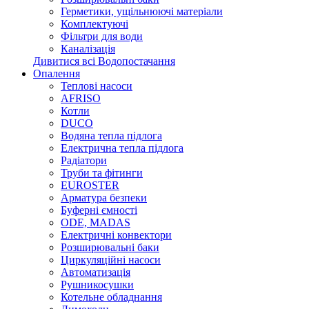
Герметики, ущільнюючі матеріали
Комплектуючі
Фільтри для води
Каналізація
Дивитися всі Водопостачання
Опалення
Теплові насоси
AFRISO
Котли
DUCO
Водяна тепла підлога
Електрична тепла підлога
Радіатори
Труби та фітинги
EUROSTER
Арматура безпеки
Буферні ємності
ODE, MADAS
Електричні конвектори
Розширювальні баки
Циркуляційні насоси
Автоматизація
Рушникосушки
Котельне обладнання