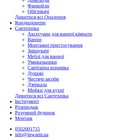
Димоходи
Фанкойли
Обігрівачі
Дивитися всі Опалення
Кондиціонери
Сантехніка
Аксесуари для ванної кімнати
Ванни
Монтажні пристосування
Змішувачі
Меблі для ванної
Умивальники
Санітарна кераміка
Душові
Чистячі засоби
Дзеркала
Мийки для кухні
Дивитися всі Сантехніка
Інструмент
Розпродаж
Розумний будинок
Монтаж
0502001715
info@inwarm.ua