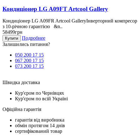
Кондиціонер LG A09FT Artcool Gallery
Кондиціонер LG A09FR Artcool GalleryІнверторний компресор
з 10-річною гарантією &n..
58499грн
Подробнее
Купити
Залишились питання?
050 200 17 15
067 200 17 15
073 200 17 15
Швидка доставка
Кур'єром по Чернівцях
Кур'єром по всій Україні
Офіційна гарантія
гарантія від виробника
обмін протягом 14 днів
сертифікований товар