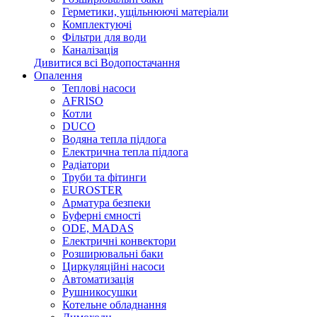
Герметики, ущільнюючі матеріали
Комплектуючі
Фільтри для води
Каналізація
Дивитися всі Водопостачання
Опалення
Теплові насоси
AFRISO
Котли
DUCO
Водяна тепла підлога
Електрична тепла підлога
Радіатори
Труби та фітинги
EUROSTER
Арматура безпеки
Буферні ємності
ODE, MADAS
Електричні конвектори
Розширювальні баки
Циркуляційні насоси
Автоматизація
Рушникосушки
Котельне обладнання