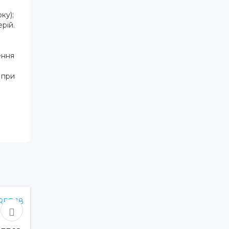
ку);
рій.
ення
 при