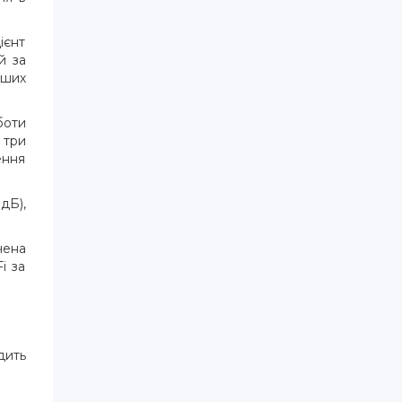
єнт
й за
нших
боти
 три
ення
дБ),
чена
i за
дить