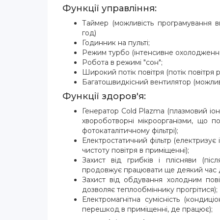
Функції управління:
Таймер (можливість програмування в
год)
Годинник на пульті;
Режим турбо (інтенсивне охолодження 
Робота в режимі "сон";
Широкий потік повітря (потік повітря 
Багатошвидкісний вентилятор (можлив
Функції здоров'я:
Генератор Cold Plazma (плазмовий іон
хвороботворні мікроорганізми, що п
фотокаталітичному фільтрі);
Електростатичний фільтр (електризує 
чистоту повітря в приміщенні);
Захист від грибків і плісняви (пі
продовжує працювати ще деякий час д
Захист від обдування холодним пові
дозволяє теплообміннику прогрітися);
Електромагнітна сумісність (кондиц
перешкод в приміщенні, де працює);