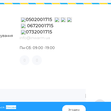
0502001715
0672001715
0732001715
вування
info@inwarm.ua
Пн-Сб: 09.00 -19.00
ься.
Умови
Згоден