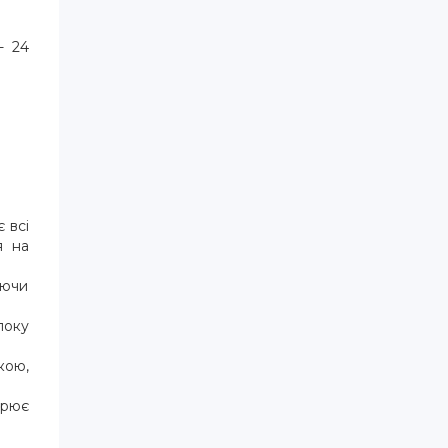
- 24
 всі
я на
уючи
локу
кою,
орює