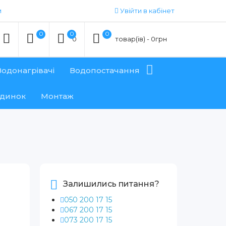
и
Увійти в кабінет
0
0
0
0
товар(ів) - 0грн
Водонагрівачі
Водопостачання
удинок
Монтаж
Залишились питання?
050 200 17 15
067 200 17 15
073 200 17 15