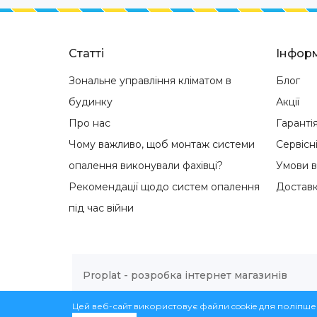
Статті
Інформ
Зональне управління кліматом в
Блог
будинку
Акції
Про нас
Гаранті
Чому важливо, щоб монтаж системи
Сервісн
опалення виконували фахівці?
Умови 
Рекомендації щодо систем опалення
Доставк
під час війни
Proplat - розробка інтернет магазинів
Work.ua — робота в Україні
Інте
Цей веб-сайт використовує файли cookie для поліпше