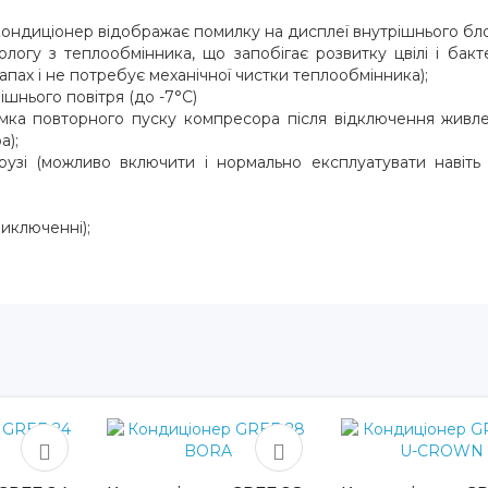
;
 кондиціонер відображає помилку на дисплеї внутрішнього бло
огу з теплообмінника, що запобігає розвитку цвілі і бакте
пах і не потребує механічної чистки теплообмінника);
шнього повітря (до -7°С)
мка повторного пуску компресора після відключення живл
а);
рузі (можливо включити і нормально експлуатувати навіть
иключенні);