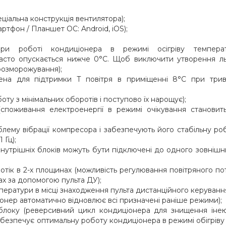
ціальна конструкція вентилятора);
артфон / Планшет ОС: Android, iOS);
при роботі кондиціонера в режимі осігріву темпера
часто опускається нижче 0°С. Щоб виключити утворення л
розморожування);
чена для підтримки Т повітря в приміщенні 8°С при трив
у з мінімальних оборотів і поступово їх нарощує);
(споживання електроенергії в режимі очікування становит
облему вібрації компресора і забезпечують його стабільну ро
 Гц);
 внутрішніх блоків можуть бути підключені до одного зовнішн
отік в 2-х площинах (можливість регулювання повітряного по
ах за допомогою пульта ДУ);
мператури в місці знаходження пульта дистанційного керуванн
онер автоматично відновлює всі призначені раніше режими);
 блоку (реверсивний цикл кондиціонера для знищення іне
абезпечує оптимальну роботу кондиціонера в режимі обігріву