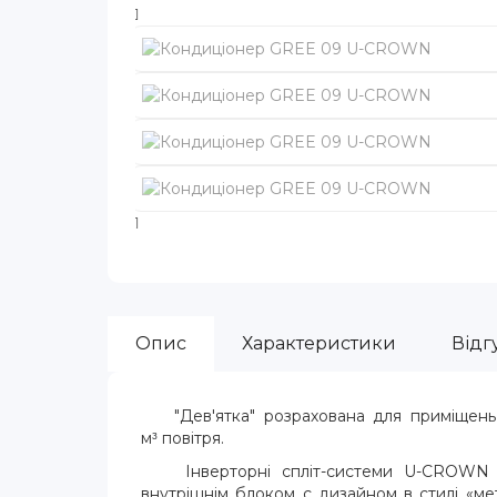
Опис
Характеристики
Відгу
"Дев'ятка" розрахована для приміщень 
м
повітря.
³
Інверторні спліт-системи U-CROWN 
внутрішнім блоком c дизайном в стилі «ме