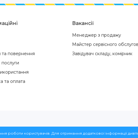
аційні
Вакансії
Менеджер з продажу
Майстер сервісного обслуго
я та повернення
Завідувач складу, комірник
і послуги
використання
а та оплата
рнет-магазин InWarm © 2026
ння роботи користувачів. Для отримання додаткової інформації дивіт