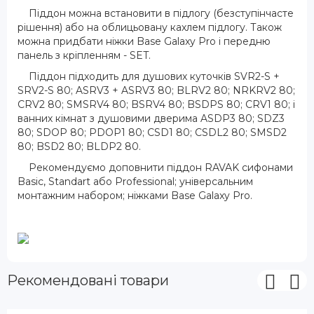
Піддон можна встановити в підлогу (безступінчасте
рішення) або на облицьовану кахлем підлогу. Також
можна придбати ніжки Base Galaxy Pro і передню
панель з кріпленням - SET.
Піддон підходить для душових куточків SVR2-S +
SRV2-S 80; ASRV3 + ASRV3 80; BLRV2 80; NRKRV2 80;
CRV2 80; SMSRV4 80; BSRV4 80; BSDPS 80; CRV1 80; і
ванних кімнат з душовими дверима ASDP3 80; SDZ3
80; SDOP 80; PDOP1 80; CSD1 80; CSDL2 80; SMSD2
80; BSD2 80; BLDP2 80.
Рекомендуємо доповнити піддон RAVAK сифонами
Basic, Standart або Professional; універсальним
монтажним набором; ніжками Base Galaxy Pro.
Рекомендовані товари