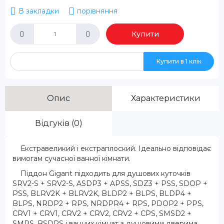
В закладки
порівняння
Купити
Купити в 1 клік
Опис
Характеристики
Відгуків (0)
Екстравеликий і екстраплоский. Ідеально відповідає
вимогам сучасної ванної кімнати.
Піддон Gigant підходить для душових куточків
SRV2-S + SRV2-S, ASDP3 + APSS, SDZ3 + PSS, SDOP +
PSS, BLRV2K + BLRV2K, BLDP2 + BLPS, BLDP4 +
BLPS, NRDP2 + RPS, NRDPR4 + RPS, PDOP2 + PPS,
CRV1 + CRV1, CRV2 + CRV2, CRV2 + CPS, SMSD2 +
SMPS, BSDPS і ванних кімнат з душовими дверима