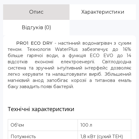
Опис
Характеристики
Відгуків (0)
PRO1 ECO DRY
- настінний водонагрівач з сухим
теном. Технологія WaterPlus забезпечує до 16%
більше гарячої води, а функція ECO EVO до 14
відсотків економії електроенергії. Світлодіодна
система та зручний інтуїтивний інтерфейс дозволяє
легко керувати та налаштовувати виріб. Збільшений
магнієвий анод запобігає корозії а титанова емаль
баку завадить появі бактерій.
Технічні характеристики
Об'єм
100 л
Потужність
1,8 кВт (сухий ТЕН)