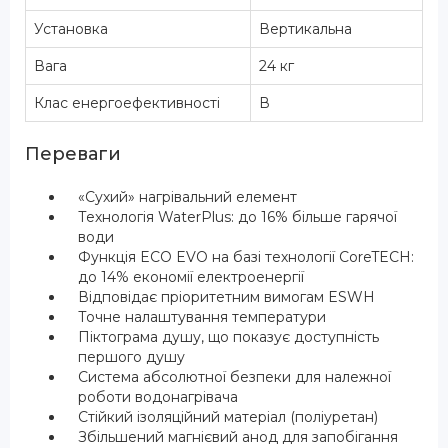
Установка
Вертикальна
Вага
24 кг
Клас енергоефективності
В
Переваги
«Сухий» нагрівальний елемент
Технологія WaterPlus: до 16% більше гарячої
води
Функція ECO EVO на базі технології CoreTECH:
до 14% економії електроенергії
Відповідає пріоритетним вимогам ESWH
Точне налаштування температури
Піктограма душу, що показує доступність
першого душу
Система абсолютної безпеки для належної
роботи водонагрівача
Стійкий ізоляційний матеріал (поліуретан)
Збільшений магнієвий анод для запобігання