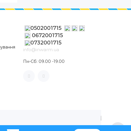
0502001715
0672001715
0732001715
вування
info@inwarm.ua
Пн-Сб: 09.00 -19.00