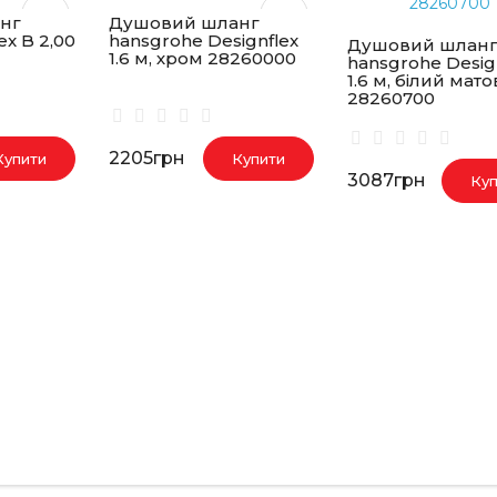
нг
Душовий шланг
ex B 2,00
hansgrohe Designflex
Душовий шлан
1.6 м, хром 28260000
hansgrohe Desig
1.6 м, білий мат
28260700
2205грн
Купити
Купити
3087грн
Куп