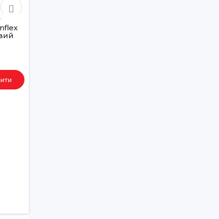
г
Душовий шланг
nflex
hansgrohe Designflex
овий
1.6 м, чорний матовий
28260670
3087грн
ити
Купити