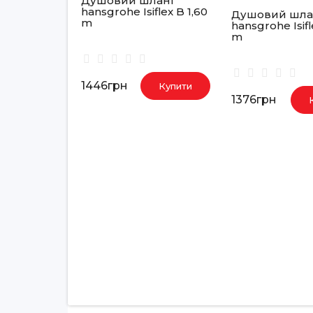
Душовий шланг
hansgrohe Isiflex B 1,60
Душовий шла
m
hansgrohe Isifl
m
1446грн
Купити
1376грн