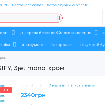
01715
Доставка та оплата
Договір публічної оферти
ергії
Джерела безперебійного живлення
хніка
Інструмент
Розпродаж
Розумний б
хром
IFY, 3jet mono, хром
0 відгуків
|
Написати відгук
ХІТ
2340грн