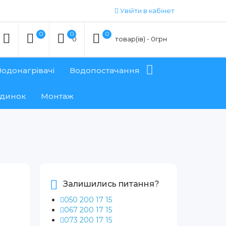
Увійти в кабінет
0
0
0
0
товар(ів) - 0грн
Водонагрівачі
Водопостачання
удинок
Монтаж
Залишились питання?
050 200 17 15
067 200 17 15
073 200 17 15