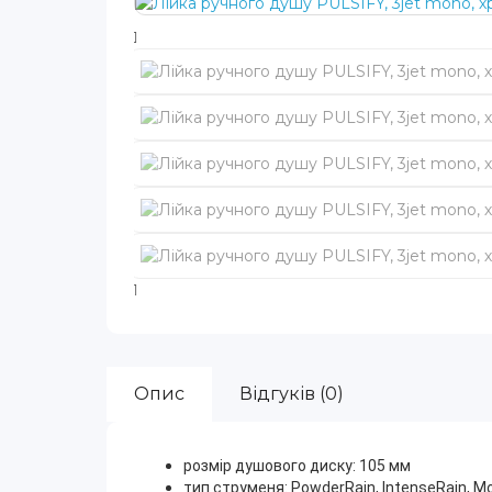
Опис
Відгуків (0)
розмір душового диску: 105 мм
тип струменя: PowderRain, IntenseRain, M