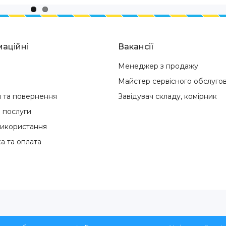
аційні
Вакансії
Менеджер з продажу
Майстер сервісного обслуго
я та повернення
Завідувач складу, комірник
і послуги
використання
а та оплата