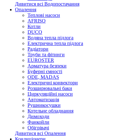
Дивитися всі Водопостачання
Опалення
Теплові насоси
AFRISO
Котли
DUCO
Водяна тепла підлога
Електрична тепла підлога
Радіатори
Труби та фітинги
EUROSTER
Арматура безпеки
Буферні ємності
ODE, MADAS
Електричні конвектори
Розширювальні баки
Циркуляційні насоси
Автоматизація
Рушникосушки
Котельне обладнання
Димоходи
Фанкойли
Обігрівачі
Дивитися всі Опалення
Кондиціонери