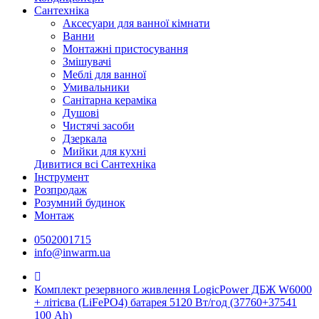
Сантехніка
Аксесуари для ванної кімнати
Ванни
Монтажні пристосування
Змішувачі
Меблі для ванної
Умивальники
Санітарна кераміка
Душові
Чистячі засоби
Дзеркала
Мийки для кухні
Дивитися всі Сантехніка
Інструмент
Розпродаж
Розумний будинок
Монтаж
0502001715
info@inwarm.ua
Комплект резервного живлення LogicPower ДБЖ W6000
+ літієва (LiFePO4) батарея 5120 Вт/год (37760+37541
100 Ah)