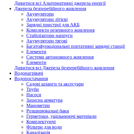
Дивитися всі Альтернативні джерела енергії
Джерела безперебійного живлення
Акумулятори
Акумулятори літієві
Зарядні пристрої для АКБ
Комплекти резервного живлення
Стабілізатори напруги
Акумулятори тягові
Багатофункціональні портативні зарядні станції
Елементи
Системи автономного живлення
Елементи
Дивитися всі Джерела безперебійного живлення
Водонагрівачі
Водопостачання
Садові шланги та аксесуари
Труби
Насоси
Захисна арматура
Манометри
Розширювальні баки
Герметики, ущільнюючі матеріали
Комплектуючі
Фільтри для води
Каналізація