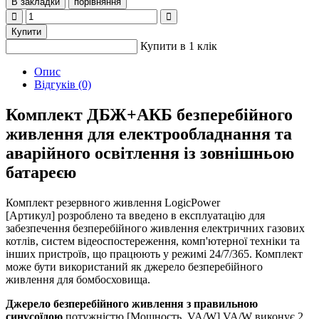
В закладки
порівняння
Купити
Купити в 1 клік
Опис
Відгуків (0)
Комплект ДБЖ+АКБ безперебійного
живлення для електрообладнання та
аварійного освітлення із зовнішньою
батареєю
Комплект резервного живлення LogicPower
[Артикул] розроблено та введено в експлуатацію для
забезпечення безперебійного живлення електричних газових
котлів, систем відеоспостереження, комп'ютерної техніки та
інших пристроїв, що працюють у режимі 24/7/365. Комплект
може бути використаний як джерело безперебійного
живлення для бомбосховища.
Джерело безперебійного живлення з правильною
синусоїдою
потужністю [Мощность, VA/W] VA/W виконує 2