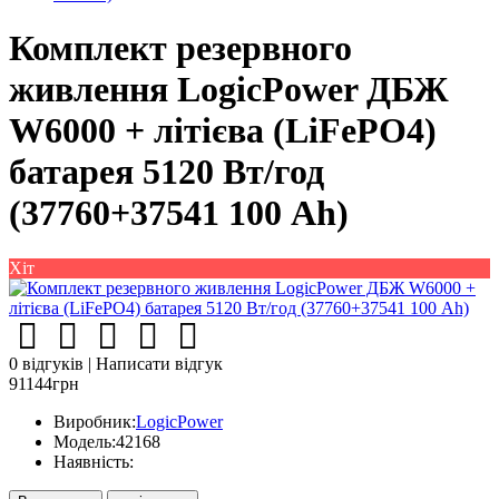
Комплект резервного
живлення LogicPower ДБЖ
W6000 + літієва (LiFePO4)
батарея 5120 Вт/год
(37760+37541 100 Ah)
Хіт
0 відгуків
|
Написати відгук
91144грн
Виробник:
LogicPower
Модель:
42168
Наявність: