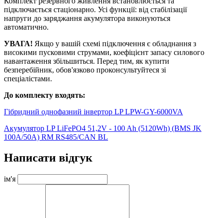
Комплект резервного живлення встановлюється та
підключається стаціонарно. Усі функції: від стабілізації
напруги до заряджання акумулятора виконуються
автоматично.
УВАГА!
Якщо у вашій схемі підключення є обладнання з
високими пусковими струмами, коефіцієнт запасу силового
навантаження збільшиться. Перед тим, як купити
безперебійник, обов'язково проконсультуйтеся зі
спеціалістами.
До комплекту входять:
Гібридний однофазний інвертор LP LPW-GY-6000VA
Акумулятор LP LiFePO4 51,2V - 100 Ah (5120Wh) (BMS JK
100A/50А) RM RS485/CAN BL
Написати відгук
ім'я