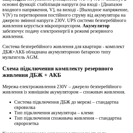
основні функції: стабілізація напруги (на вході - [Диапазон
входного напряжения, V], на виході - [Выходное напряжение,
V]V) та перетворення постійного струму від акумулятора на
джерело змінної напруги 230V. UPS системи безперебійного
живлення керується мікропроцесором.
Акумулятор
забезпечує подачу електроенергії в режимі резервного
живлення.
Система безперебійного живлення для квартири - комплект
ДБЖ+АКБ обладнана акумуляторною батареєю типу
мультигель AGM.
Схема підключення комплекту резервного
живлення ДБЖ + АКБ
Мережа електроживлення 230V – джерело безперебійного
живлення із зовнішнім акумулятором – споживач живлення.
Система підключення ДБЖ до мережі – стандартна
євровилка
Тип підключення акумулятора – клеми
Тип підключення споживача живлення – стандартна
євророзетка