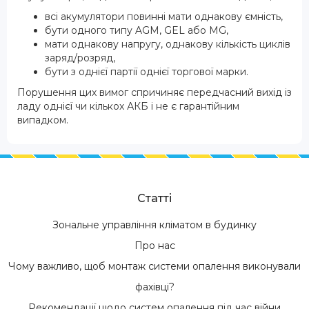
всі акумулятори повинні мати однакову ємність,
бути одного типу AGM, GEL або MG,
мати однакову напругу, однакову кількість циклів
заряд/розряд,
бути з однієї партії однієї торгової марки.
Порушення цих вимог спричиняє передчасний вихід із
ладу однієї чи кількох АКБ і не є гарантійним
випадком.
Статті
Зональне управління кліматом в будинку
Про нас
Чому важливо, щоб монтаж системи опалення виконували
фахівці?
Рекомендації щодо систем опалення під час війни