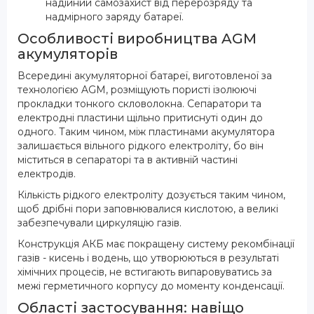
надійний самозахист від перерозряду та
надмірного заряду батареї.
Особливості виробництва AGM
акумуляторів
Всередині акумуляторної батареї, виготовленої за
технологією AGM, розміщують пористі ізолюючі
прокладки тонкого скловолокна. Сепаратори та
електродні пластини щільно притиснуті один до
одного. Таким чином, між пластинами акумулятора
залишається вільного рідкого електроліту, бо він
міститься в сепараторі та в активній частині
електродів.
Кількість рідкого електроліту дозується таким чином,
щоб дрібні пори заповнювалися кислотою, а великі
забезпечували циркуляцію газів.
Конструкція АКБ має покращену систему рекомбінації
газів - кисень і водень, що утворюються в результаті
хімічних процесів, не встигають випаровуватись за
межі герметичного корпусу до моменту конденсації.
Області застосування: навіщо