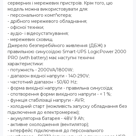
серверних і мережевих пристроїв. Крім того, цю
модель можна використовувати для:
- персонального комп"ютера;
- дрібного мережевого обладнання;
- офісної техніки;
- аудіо- і відеоустаткування;
- мережевих сховищ.
Джерело безперебійного живлення (ДБЖ) з
правильною синусоїдою Smart-UPS LogicPower 2000
PRO (with battery) має наступні технічні
характеристики:
- потужність - 2000VA/1800W;
- діапазон вхідної напруги - 140-290V;
- частотний діапазон - 50/60 Hz;
- форма вихідної напруги - правильна синусоїда;
- спотворення форми вихідного напруги - < 1 %;
- функція стабілізації напруги - AVR;
- холодний старт (можливість запуску обладнання без
підключення до електромережі);
- акумуляторна батарея - 48V 9 Ah;
- активне охолодження (вентилятор);
- інтерфейс підключення до персонального