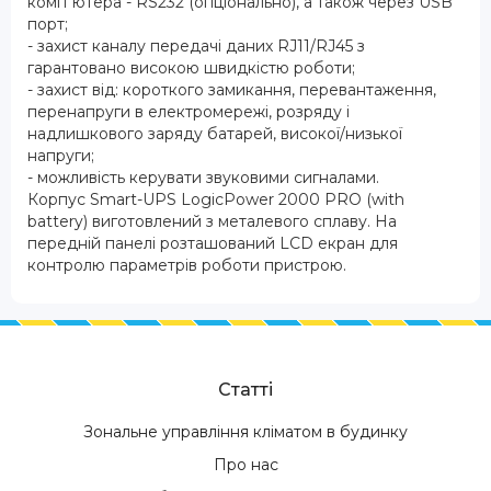
комп"ютера - RS232 (опціонально), а також через USB
порт;
- захист каналу передачі даних RJ11/RJ45 з
гарантовано високою швидкістю роботи;
- захист від: короткого замикання, перевантаження,
перенапруги в електромережі, розряду і
надлишкового заряду батарей, високої/низької
напруги;
- можливість керувати звуковими сигналами.
Корпус Smart-UPS LogicPower 2000 PRO (with
battery) виготовлений з металевого сплаву. На
передній панелі розташований LCD екран для
контролю параметрів роботи пристрою.
Статті
Зональне управління кліматом в будинку
Про нас