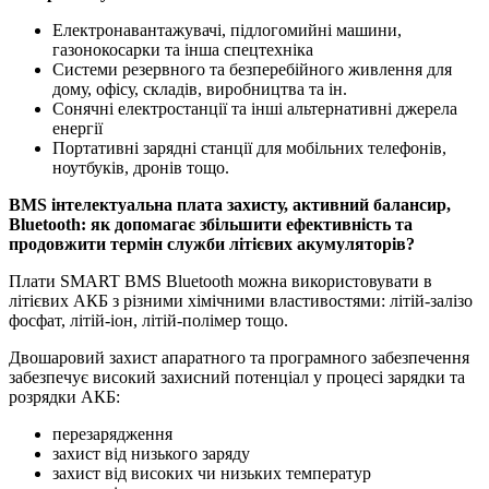
Електронавантажувачі, підлогомийні машини,
газонокосарки та інша спецтехніка
Системи резервного та безперебійного живлення для
дому, офісу, складів, виробництва та ін.
Сонячні електростанції та інші альтернативні джерела
енергії
Портативні зарядні станції для мобільних телефонів,
ноутбуків, дронів тощо.
BMS інтелектуальна плата захисту, активний балансир,
Bluetooth: як допомагає збільшити ефективність та
продовжити термін служби літієвих акумуляторів?
Плати SMART BMS Bluetooth можна використовувати в
літієвих АКБ з різними хімічними властивостями: літій-залізо
фосфат, літій-іон, літій-полімер тощо.
Двошаровий захист апаратного та програмного забезпечення
забезпечує високий захисний потенціал у процесі зарядки та
розрядки АКБ:
перезарядження
захист від низького заряду
захист від високих чи низьких температур