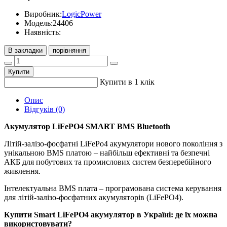
Виробник:
LogicPower
Модель:
24406
Наявність:
В закладки
порівняння
Купити
Купити в 1 клік
Опис
Відгуків (0)
Акумулятор LiFePO4 SMART BMS Bluetooth
Літій-залізо-фосфатні LiFePo4 акумулятори нового покоління з
унікальною BMS платою – найбільш ефективні та безпечні
АКБ для побутових та промислових систем безперебійного
живлення.
Інтелектуальна BMS плата – програмована система керування
для літій-залізо-фосфатних акумуляторів (LiFePO4).
Купити Smart LiFePO4 акумулятор в Україні: де їх можна
використовувати?