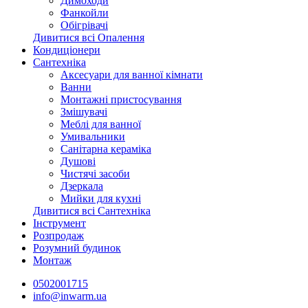
Димоходи
Фанкойли
Обігрівачі
Дивитися всі Опалення
Кондиціонери
Сантехніка
Аксесуари для ванної кімнати
Ванни
Монтажні пристосування
Змішувачі
Меблі для ванної
Умивальники
Санітарна кераміка
Душові
Чистячі засоби
Дзеркала
Мийки для кухні
Дивитися всі Сантехніка
Інструмент
Розпродаж
Розумний будинок
Монтаж
0502001715
info@inwarm.ua