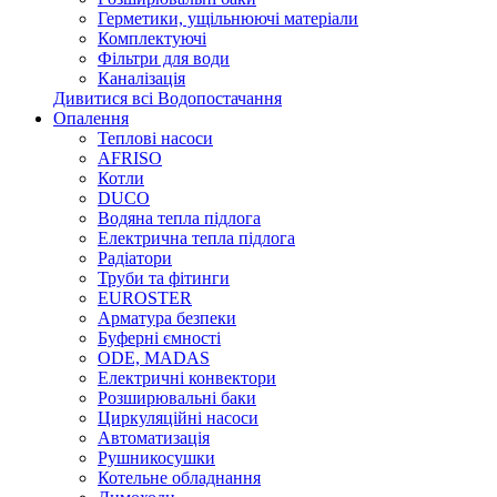
Герметики, ущільнюючі матеріали
Комплектуючі
Фільтри для води
Каналізація
Дивитися всі Водопостачання
Опалення
Теплові насоси
AFRISO
Котли
DUCO
Водяна тепла підлога
Електрична тепла підлога
Радіатори
Труби та фітинги
EUROSTER
Арматура безпеки
Буферні ємності
ODE, MADAS
Електричні конвектори
Розширювальні баки
Циркуляційні насоси
Автоматизація
Рушникосушки
Котельне обладнання