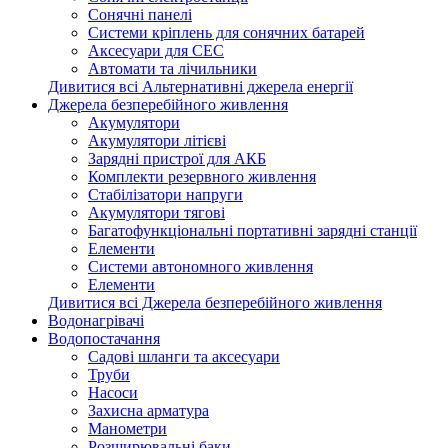
Сонячні панелі
Системи кріплень для сонячних батарей
Аксесуари для СЕС
Автомати та лічильники
Дивитися всі Альтернативні джерела енергії
Джерела безперебійного живлення
Акумулятори
Акумулятори літієві
Зарядні пристрої для АКБ
Комплекти резервного живлення
Стабілізатори напруги
Акумулятори тягові
Багатофункціональні портативні зарядні станції
Елементи
Системи автономного живлення
Елементи
Дивитися всі Джерела безперебійного живлення
Водонагрівачі
Водопостачання
Садові шланги та аксесуари
Труби
Насоси
Захисна арматура
Манометри
Розширювальні баки