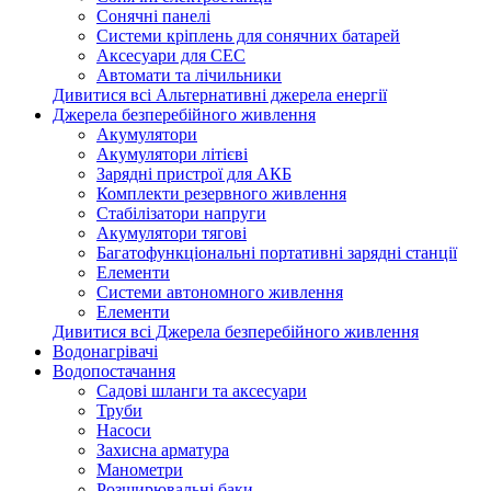
Сонячні панелі
Системи кріплень для сонячних батарей
Аксесуари для СЕС
Автомати та лічильники
Дивитися всі Альтернативні джерела енергії
Джерела безперебійного живлення
Акумулятори
Акумулятори літієві
Зарядні пристрої для АКБ
Комплекти резервного живлення
Стабілізатори напруги
Акумулятори тягові
Багатофункціональні портативні зарядні станції
Елементи
Системи автономного живлення
Елементи
Дивитися всі Джерела безперебійного живлення
Водонагрівачі
Водопостачання
Садові шланги та аксесуари
Труби
Насоси
Захисна арматура
Манометри
Розширювальні баки