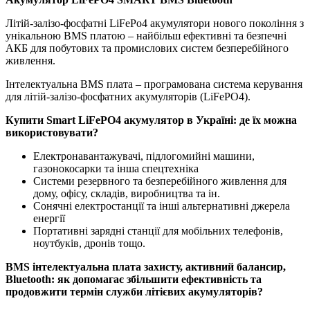
Літій-залізо-фосфатні LiFePo4 акумулятори нового покоління з
унікальною BMS платою – найбільш ефективні та безпечні
АКБ для побутових та промислових систем безперебійного
живлення.
Інтелектуальна BMS плата – програмована система керування
для літій-залізо-фосфатних акумуляторів (LiFePO4).
Купити Smart LiFePO4 акумулятор в Україні: де їх можна
використовувати?
Електронавантажувачі, підлогомийні машини,
газонокосарки та інша спецтехніка
Системи резервного та безперебійного живлення для
дому, офісу, складів, виробництва та ін.
Сонячні електростанції та інші альтернативні джерела
енергії
Портативні зарядні станції для мобільних телефонів,
ноутбуків, дронів тощо.
BMS інтелектуальна плата захисту, активний балансир,
Bluetooth: як допомагає збільшити ефективність та
продовжити термін служби літієвих акумуляторів?