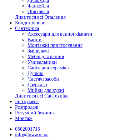
Димоходи
Фанкойли
Обігрівачі
Дивитися всі Опалення
Кондиціонери
Сантехніка
Аксесуари для ванної кімнати
Ванни
Монтажні пристосування
Змішувачі
Меблі для ванної
Умивальники
Санітарна кераміка
Душові
Чистячі засоби
Дзеркала
Мийки для кухні
Дивитися всі Сантехніка
Інструмент
Розпродаж
Розумний будинок
Монтаж
0502001715
info@inwarm.ua