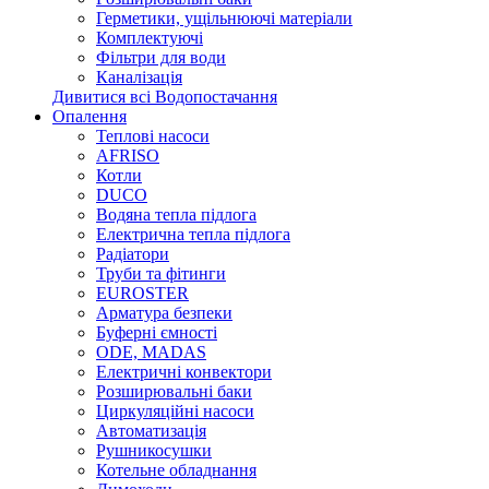
Герметики, ущільнюючі матеріали
Комплектуючі
Фільтри для води
Каналізація
Дивитися всі Водопостачання
Опалення
Теплові насоси
AFRISO
Котли
DUCO
Водяна тепла підлога
Електрична тепла підлога
Радіатори
Труби та фітинги
EUROSTER
Арматура безпеки
Буферні ємності
ODE, MADAS
Електричні конвектори
Розширювальні баки
Циркуляційні насоси
Автоматизація
Рушникосушки
Котельне обладнання