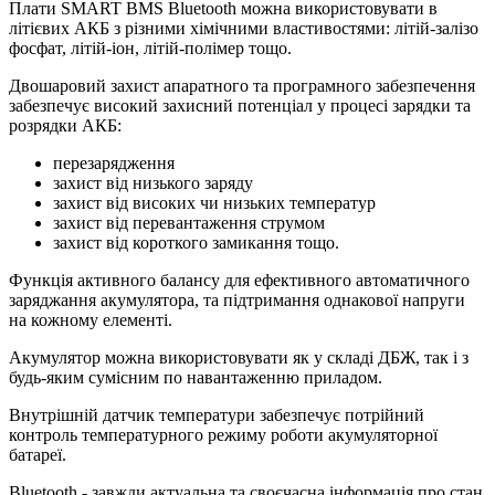
Плати SMART BMS Bluetooth можна використовувати в
літієвих АКБ з різними хімічними властивостями: літій-залізо
фосфат, літій-іон, літій-полімер тощо.
Двошаровий захист апаратного та програмного забезпечення
забезпечує високий захисний потенціал у процесі зарядки та
розрядки АКБ:
перезарядження
захист від низького заряду
захист від високих чи низьких температур
захист від перевантаження струмом
захист від короткого замикання тощо.
Функція активного балансу для ефективного автоматичного
заряджання акумулятора, та підтримання однакової напруги
на кожному елементі.
Акумулятор можна використовувати як у складі ДБЖ, так і з
будь-яким сумісним по навантаженню приладом.
Внутрішній датчик температури забезпечує потрійний
контроль температурного режиму роботи акумуляторної
батареї.
Bluetooth - завжди актуальна та своєчасна інформація про стан