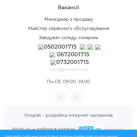
Вакансії
Менеджер з продажу
Майстер сервісного обслуговування
Завідувач складу, комірник
0502001715
0672001715
0732001715
info@inwarm.ua
Пн-Сб: 09.00 -19.00
Proplat - розробка інтернет магазинів
Work.ua — робота в Україні
Інтернет-
Цей веб-сайт використовує файли cookie для поліпшення