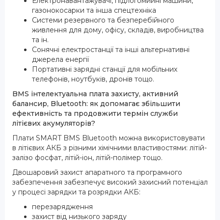
Електронавантажувачі, підлогомийні машини,
газонокосарки та інша спецтехніка
Системи резервного та безперебійного
живлення для дому, офісу, складів, виробництва
та ін.
Сонячні електростанції та інші альтернативні
джерела енергії
Портативні зарядні станції для мобільних
телефонів, ноутбуків, дронів тощо.
BMS інтелектуальна плата захисту, активний
балансир, Bluetooth: як допомагає збільшити
ефективність та продовжити термін служби
літієвих акумуляторів?
Плати SMART BMS Bluetooth можна використовувати
в літієвих АКБ з різними хімічними властивостями: літій-
залізо фосфат, літій-іон, літій-полімер тощо.
Двошаровий захист апаратного та програмного
забезпечення забезпечує високий захисний потенціал
у процесі зарядки та розрядки АКБ:
перезарядження
захист від низького заряду