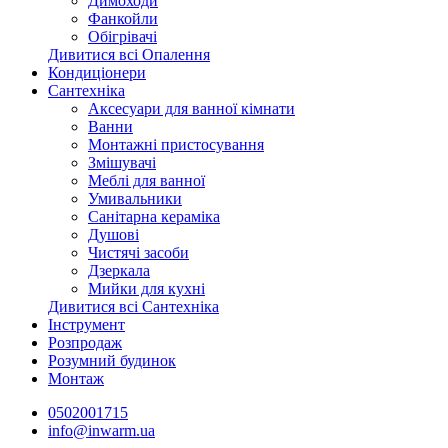
Димоходи
Фанкойли
Обігрівачі
Дивитися всі Опалення
Кондиціонери
Сантехніка
Аксесуари для ванної кімнати
Ванни
Монтажні пристосування
Змішувачі
Меблі для ванної
Умивальники
Санітарна кераміка
Душові
Чистячі засоби
Дзеркала
Мийки для кухні
Дивитися всі Сантехніка
Інструмент
Розпродаж
Розумний будинок
Монтаж
0502001715
info@inwarm.ua