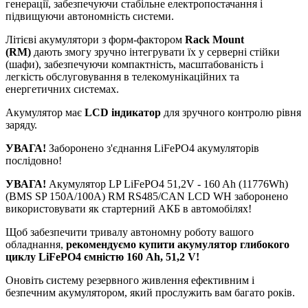
генерації, забезпечуючи стабільне електропостачання і
підвищуючи автономність системи.
Літієві акумулятори з форм-фактором
Rack Mount
(RM)
дають змогу зручно інтегрувати їх у серверні стійки
(шафи), забезпечуючи компактність, масштабованість і
легкість обслуговування в телекомунікаційних та
енергетичних системах.
Акумулятор має
LCD індикатор
для зручного контролю рівня
заряду.
УВАГА!
Заборонено з'єднання LiFePO4 акумуляторів
послідовно!
УВАГА!
Акумулятор LP LiFePO4 51,2V - 160 Ah (11776Wh)
(BMS SP 150A/100A) RM RS485/CAN LCD WH заборонено
використовувати як стартерний АКБ в автомобілях!
Щоб забезпечити тривалу автономну роботу вашого
обладнання,
рекомендуємо купити акумулятор глибокого
циклу LiFePO4 ємністю 160 Ah, 51,2 V!
Оновіть систему резервного живлення ефективним і
безпечним акумулятором, який прослужить вам багато років.