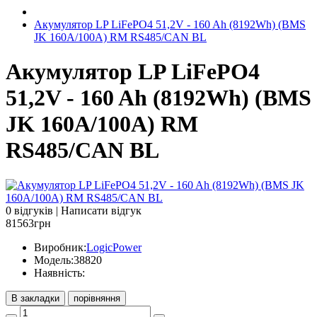
Акумулятор LP LiFePO4 51,2V - 160 Ah (8192Wh) (BMS
JK 160A/100А) RM RS485/CAN BL
Акумулятор LP LiFePO4
51,2V - 160 Ah (8192Wh) (BMS
JK 160A/100А) RM
RS485/CAN BL
0 відгуків
|
Написати відгук
81563грн
Виробник:
LogicPower
Модель:
38820
Наявність:
В закладки
порівняння