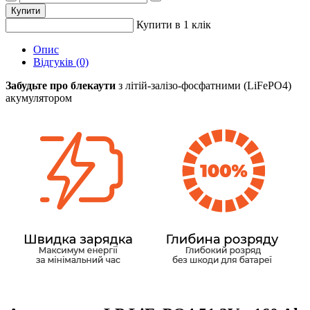
Купити
Купити в 1 клік
Опис
Відгуків (0)
Забудьте про блекаути
з літій-залізо-фосфатними (LiFePO4)
акумулятором