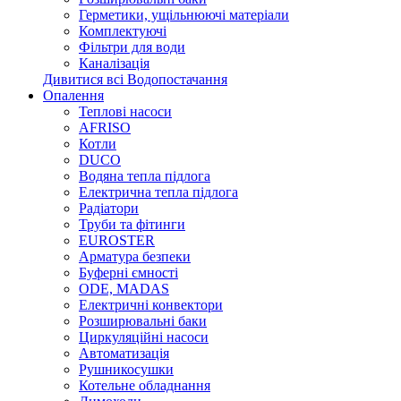
Герметики, ущільнюючі матеріали
Комплектуючі
Фільтри для води
Каналізація
Дивитися всі Водопостачання
Опалення
Теплові насоси
AFRISO
Котли
DUCO
Водяна тепла підлога
Електрична тепла підлога
Радіатори
Труби та фітинги
EUROSTER
Арматура безпеки
Буферні ємності
ODE, MADAS
Електричні конвектори
Розширювальні баки
Циркуляційні насоси
Автоматизація
Рушникосушки
Котельне обладнання