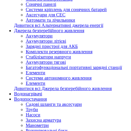
Сонячні панелі
Системи кріплень для сонячних батарей
Аксесуари для СЕС
Автомати та лічильники
Дивитися всі Альтернативні джерела енергії
Джерела безперебійного живлення
Акумулятори
Акумулятори літієві
Зарядні пристрої для АКБ
Комплекти резервного живлення
Стабілізатори напруги
Акумулятори тягові
Багатофункціональні портативні зарядні станції
Елементи
Системи автономного живлення
Елементи
Дивитися всі Джерела безперебійного живлення
Водонагрівачі
Водопостачання
Садові шланги та аксесуари
Труби
Насоси
Захисна арматура
Манометри
Розширювальні баки