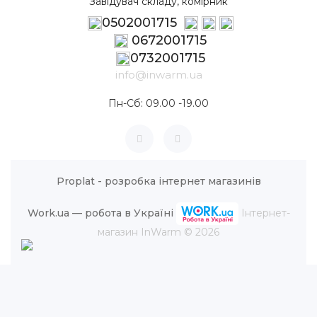
Завідувач складу, комірник
0502001715
0672001715
0732001715
info@inwarm.ua
Пн-Сб: 09.00 -19.00
Proplat - розробка інтернет магазинів
Work.ua — робота в Україні
Інтернет-
магазин InWarm © 2026