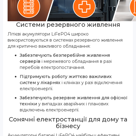
Системи резервного живлення
Літієві акумулятори LiFePO4 широко
використовуються в системах резервного живлення
для критично важливого обладнання:
Забезпечують безперебійне живлення
серверів
і мережевого обладнання в разі
перебоїв електропостачання.
Підтримують роботу життєво важливих
систем у лікарнях
і клініках у разі відключення
електроенергії.
Забезпечують резервне живлення для офісної
техніки
у випадках аварійних і планових
відключень електроенергії.
Сонячні електростанції для дому та
бізнесу
Акумуляторні батареї LiFePO4 найбільш ефективні