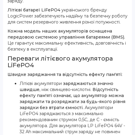
заряду.
Літієві батареї LiFePO4
українського бренду
LogicPower забезпечують надійну та безпечну роботу
для систем резервного живлення різної потужності.
Кожна модель наших акумуляторів оснащена
передовою системою управління батареями (BMS).
Це гарантує максимальну ефективність, довговічність і
безпеку в експлуатації.
Переваги літієвого акумулятора
LiFePO4
Швидке заряджання та відсутність ефекту пам'яті:
Літієві акумулятори
заряджаються значно
швидше,
ніж свинцево-кислотні.
Відсутність
ефекту пам'яті означає, що акумулятор можна
заряджати та розряджати за будь-якого рівня
зарядки без втрати ємності.
Акумулятори
LiFePO4 заряджаються з максимально
рекомендованим струмом 0,5С, де С - ємність
акумулятора. Для акумулятора LP LiFePO4 64V -
32 Ah максимальний струм заряду не повинен