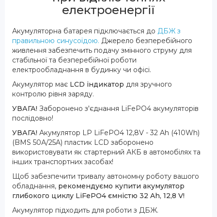
електроенергії
Акумуляторна батарея підключається до
ДБЖ з
правильною синусоїдою.
Джерело безперебійного
живлення забезпечить подачу змінного струму для
стабільної та безперебійної роботи
електрообладнання в будинку чи офісі.
Акумулятор має
LCD індикатор
для зручного
контролю рівня заряду.
УВАГА!
Заборонено з'єднання LiFePO4 акумуляторів
послідовно!
УВАГА!
Акумулятор LP LiFePO4 12,8V - 32 Ah (410Wh)
(BMS 50А/25A) пластик LCD заборонено
використовувати як стартерний АКБ в автомобілях та
інших транспортних засобах!
Щоб забезпечити тривалу автономну роботу вашого
обладнання,
рекомендуємо купити акумулятор
глибокого циклу LiFePO4 ємністю 32 Ah, 12,8 V!
Акумулятор підходить для роботи з ДБЖ.