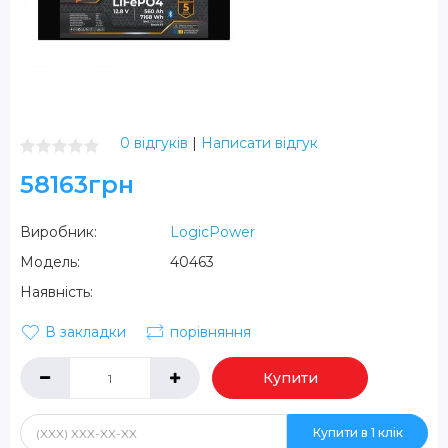
0 відгуків
|
Написати відгук
58163грн
Виробник:
LogicPower
Модель:
40463
Наявність:
В закладки
порівняння
Купити
Купити в 1 клік