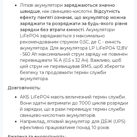
Літієві акумулятори
заряджаються значно
швидше,
ніж свинцево-кислотні.
Відсутність
ефекту пам'яті означає, що акумулятор можна
заряджати та розряджати за будь-якого рівня
зарядки без втрати ємності.
Акумулятори
LiFePO4 заряджаються з максимально
рекомендованим струмом 0,5С, де С - ємність
акумулятора. Для акумулятора LP LiFePO4 12,8V
- 560 Ah максимальний струм заряду не повинен
перевищувати 16 А (0,5 x 32 Ач). Важливо, щоб
цей струм не перевищував BMS, щоб зберегти
безпеку та продовжити термін служби
акумулятора.
Довговічність:
АКБ LiFePO4 мають величезний термін служби.
Вони здатні витримати до 7000 циклів розрядки
й зарядки, що в рази перевищує термін служби
свинцево-кислотних акумуляторів.
Наприклад, літієвий акумулятор для ДБЖ (UPS)
ефективно працюватиме понад 10 років.
Безпека та екологічність: