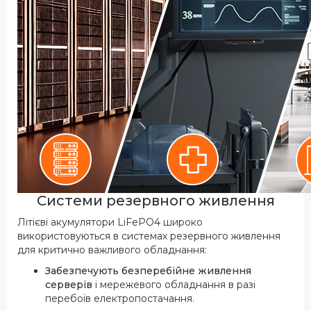
Системи резервного живлення
Літієві акумулятори LiFePO4 широко
використовуються в системах резервного живлення
для критично важливого обладнання:
Забезпечують безперебійне живлення
серверів
і мережевого обладнання в разі
перебоїв електропостачання.