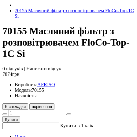
70155 Масляний фільтр з розповітрювачем FloCo-Top-1C
Si
70155 Масляний фільтр з
розповітрювачем FloCo-Top-
1C Si
0 відгуків
|
Написати відгук
7874грн
Виробник:
AFRISO
Модель:
70155
Наявність:
В закладки
порівняння
Купити
Купити в 1 клік
Опис