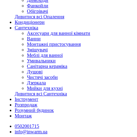
Димоходи
Фанкойли
Обігрівачі
Дивитися всі Опалення
Кондиціонери
Сантехніка
Аксесуари для ванної кімнати
Ванни
Монтажні пристосування
Змішувачі
Меблі для ванної
Умивальники
Санітарна кераміка
Душові
Чистячі засоби
Дзеркала
Мийки для кухні
Дивитися всі Сантехніка
Інструмент
Розпродаж
Розумний будинок
Монтаж
0502001715
info@inwarm.ua