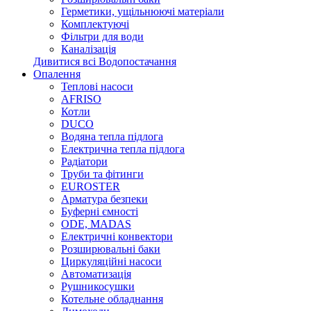
Герметики, ущільнюючі матеріали
Комплектуючі
Фільтри для води
Каналізація
Дивитися всі Водопостачання
Опалення
Теплові насоси
AFRISO
Котли
DUCO
Водяна тепла підлога
Електрична тепла підлога
Радіатори
Труби та фітинги
EUROSTER
Арматура безпеки
Буферні ємності
ODE, MADAS
Електричні конвектори
Розширювальні баки
Циркуляційні насоси
Автоматизація
Рушникосушки
Котельне обладнання