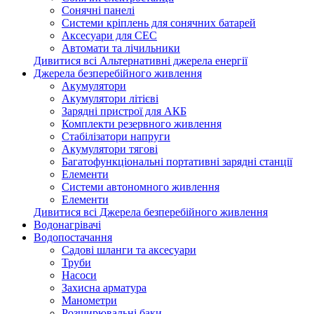
Сонячні панелі
Системи кріплень для сонячних батарей
Аксесуари для СЕС
Автомати та лічильники
Дивитися всі Альтернативні джерела енергії
Джерела безперебійного живлення
Акумулятори
Акумулятори літієві
Зарядні пристрої для АКБ
Комплекти резервного живлення
Стабілізатори напруги
Акумулятори тягові
Багатофункціональні портативні зарядні станції
Елементи
Системи автономного живлення
Елементи
Дивитися всі Джерела безперебійного живлення
Водонагрівачі
Водопостачання
Садові шланги та аксесуари
Труби
Насоси
Захисна арматура
Манометри
Розширювальні баки