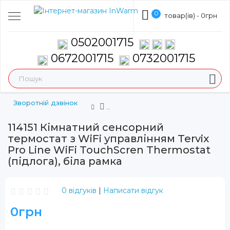
0
товар(ів) - 0грн
0502001715
0672001715
0732001715
Зворотній дзвінок
114151 Кімнатний сенсорний
термостат з WiFi управлінням Tervix
Pro Line WiFi TouchScren Thermostat
(підлога), біла рамка
0 відгуків
|
Написати відгук
ХІТ
0грн