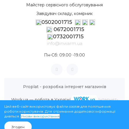
Майстер сервісного обслуговування
Завідувач складу, комірник
0502001715
0672001715
0732001715
info@inwarm.ua
Пн-Сб: 09.00 -19.00
Proplat - розробка інтернет магазинів
Work.ua — робота в Україні
Інтернет-
Цей веб-сайт використовує файли cookie для поліпшення
магазин InWarm © 2026
роботи користувачів. Для отримання додаткової інформації
дивіться.
Умови використання
0
0
Згоден