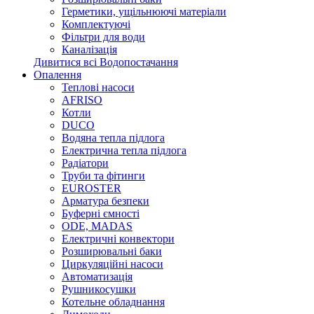
Герметики, ущільнюючі матеріали
Комплектуючі
Фільтри для води
Каналізація
Дивитися всі Водопостачання
Опалення
Теплові насоси
AFRISO
Котли
DUCO
Водяна тепла підлога
Електрична тепла підлога
Радіатори
Труби та фітинги
EUROSTER
Арматура безпеки
Буферні ємності
ODE, MADAS
Електричні конвектори
Розширювальні баки
Циркуляційні насоси
Автоматизація
Рушникосушки
Котельне обладнання