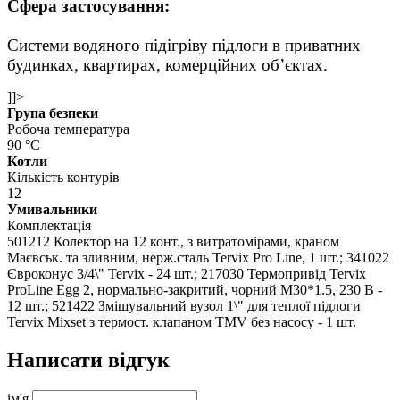
Сфера застосування:
Системи водяного підігріву підлоги в приватних
будинках, квартирах, комерційних об’єктах.
]]>
Група безпеки
Робоча температура
90 °С
Котли
Кількість контурів
12
Умивальники
Комплектація
501212 Колектор на 12 конт., з витратомірами, краном
Маєвськ. та зливним, нерж.сталь Tervix Pro Linе, 1 шт.; 341022
Євроконус 3/4\" Tervix - 24 шт.; 217030 Термопривід Tervix
ProLine Egg 2, нормально-закритий, чорний M30*1.5, 230 В -
12 шт.; 521422 Змішувальний вузол 1\" для теплої підлоги
Tervix Mixset з термост. клапаном TMV без насосу - 1 шт.
Написати відгук
ім'я