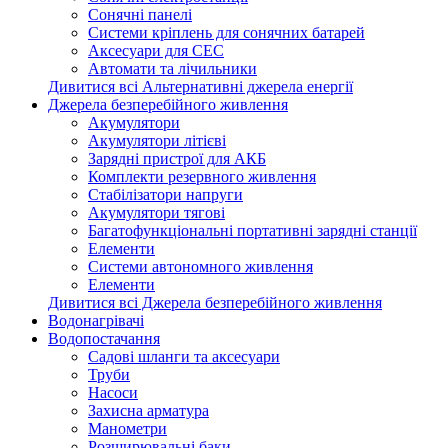
Сонячні панелі
Системи кріплень для сонячних батарей
Аксесуари для СЕС
Автомати та лічильники
Дивитися всі Альтернативні джерела енергії
Джерела безперебійного живлення
Акумулятори
Акумулятори літієві
Зарядні пристрої для АКБ
Комплекти резервного живлення
Стабілізатори напруги
Акумулятори тягові
Багатофункціональні портативні зарядні станції
Елементи
Системи автономного живлення
Елементи
Дивитися всі Джерела безперебійного живлення
Водонагрівачі
Водопостачання
Садові шланги та аксесуари
Труби
Насоси
Захисна арматура
Манометри
Розширювальні баки