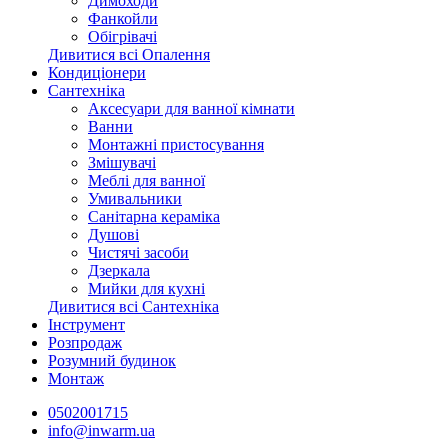
Димоходи
Фанкойли
Обігрівачі
Дивитися всі Опалення
Кондиціонери
Сантехніка
Аксесуари для ванної кімнати
Ванни
Монтажні пристосування
Змішувачі
Меблі для ванної
Умивальники
Санітарна кераміка
Душові
Чистячі засоби
Дзеркала
Мийки для кухні
Дивитися всі Сантехніка
Інструмент
Розпродаж
Розумний будинок
Монтаж
0502001715
info@inwarm.ua