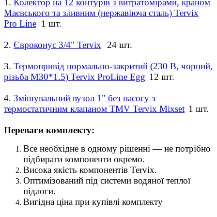
1.
Колектор на 12 контурів з витратомірами, краном
Маєвського та зливним (нержавіюча сталь) Tervix
Pro Line
1 шт.
2.
Євроконус 3/4" Tervix
24 шт.
3.
Термопривід нормально-закритий (230 В, чорний,
різьба M30*1.5) Tervix ProLine Egg
12 шт.
4.
Змішувальний вузол 1" без насосу з
термостатичним клапаном TMV Tervix Mixset
1 шт.
Переваги комплекту:
Все необхідне в одному рішенні — не потрібно
підбирати компоненти окремо.
Висока якість компонентів Tervix.
Оптимізований під системи водяної теплої
підлоги.
Вигідна ціна при купівлі комплекту