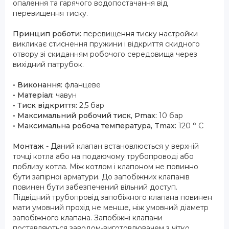
опалення та гарячого водопостачання від
перевищення тиску.
Принцип роботи:
перевищення тиску настройки
викликає стиснення пружини і відкриття скидного
отвору зі скиданням робочого середовища через
вихідний патрубок.
• Виконання:
фланцеве
• Матеріал:
чавун
• Тиск відкриття:
2,5 бар
• Максимальний робочий тиск, Pmax:
10 бар
• Максимальна робоча температура, Tmax:
120 ° C
Монтаж
- Даний клапан встановлюється у верхній
точці котла або на подаючому трубопроводі або
поблизу котла. Між котлом і клапоном не повинно
бути запірної арматури. До запобіжних клапанів
повинен бути забезпечений вільний доступ.
Підвідний трубопровід запобіжного клапана повинен
мати умовний прохід не менше, ніж умовний діаметр
запобіжного клапана. Запобіжні клапани
поставляються заводом-виготовлювачем з чітко