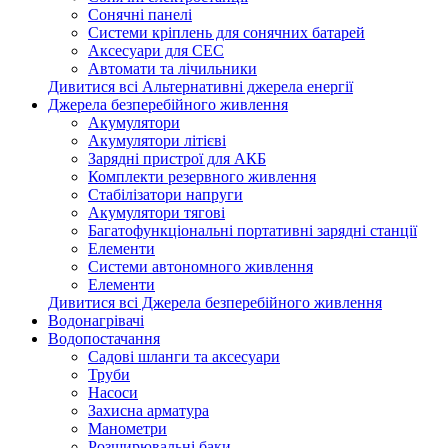
Сонячні панелі
Системи кріплень для сонячних батарей
Аксесуари для СЕС
Автомати та лічильники
Дивитися всі Альтернативні джерела енергії
Джерела безперебійного живлення
Акумулятори
Акумулятори літієві
Зарядні пристрої для АКБ
Комплекти резервного живлення
Стабілізатори напруги
Акумулятори тягові
Багатофункціональні портативні зарядні станції
Елементи
Системи автономного живлення
Елементи
Дивитися всі Джерела безперебійного живлення
Водонагрівачі
Водопостачання
Садові шланги та аксесуари
Труби
Насоси
Захисна арматура
Манометри
Розширювальні баки