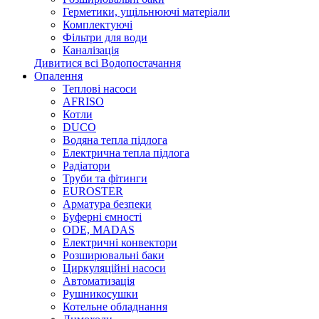
Герметики, ущільнюючі матеріали
Комплектуючі
Фільтри для води
Каналізація
Дивитися всі Водопостачання
Опалення
Теплові насоси
AFRISO
Котли
DUCO
Водяна тепла підлога
Електрична тепла підлога
Радіатори
Труби та фітинги
EUROSTER
Арматура безпеки
Буферні ємності
ODE, MADAS
Електричні конвектори
Розширювальні баки
Циркуляційні насоси
Автоматизація
Рушникосушки
Котельне обладнання