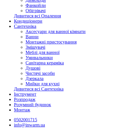
Димоходи
Фанкойли
Обігрівачі
Дивитися всі Опалення
Кондиціонери
Сантехніка
Аксесуари для ванної кімнати
Ванни
Монтажні пристосування
Змішувачі
Меблі для ванної
Умивальники
Санітарна кераміка
Душові
Чистячі засоби
Дзеркала
Мийки для кухні
Дивитися всі Сантехніка
Інструмент
Розпродаж
Розумний будинок
Монтаж
0502001715
info@inwarm.ua