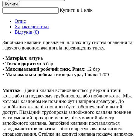
Купити
Купити в 1 клік
Опис
Характеристики
Відгуків (0)
Запобіжні клапани призначені для захисту систем опалення та
гарячого водопостачання від перевищення тиску.
• Матеріал:
латунь
• Тиск відкриття:
5 бар
• Максимальний робочий тиск, Pmax:
12 бар
• Максимальна робоча температура, Tmax:
120°C
Монтаж
- Даний клапан встановлюється у верхній точці
котла або на подаючому трубопроводі або поблизу котла. Між
котлом і клапоном не повинно бути запірної арматури. До
запобіжних клапанів повинен бути забезпечений вільний
доступ. Підвідний трубопровід запобіжного клапана повинен
мати умовний прохід не менше, ніж умовний діаметр
запобіжного клапана. Запобіжні клапани поставляються
заводом-виготовлювачем з чітко відрегульованим тиском
спрацьовування. Стрілка на корпусі клапана показує напрямок