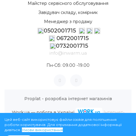
Майстер сервісного обслуговування
Завідувач складу, комірник
Менеджер з продажу
0502001715
0672001715
0732001715
info@inwarm.ua
Пн-Сб: 09.00 -19.00
Proplat - розробка інтернет магазинів
Work.ua — робота в Україні
Інтернет-
Цей веб-сайт використовує файли cookie для поліпшення
магазин InWarm © 2026
роботи користувачів. Для отримання додаткової інформації
дивіться.
Умови використання