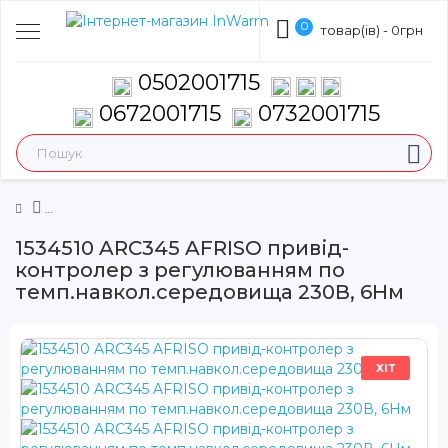
0
товар(ів) - 0грн
0502001715
0672001715
0732001715
1534510 ARC345 AFRISO привід-
контролер з регулюванням по
темп.навкол.середовища 230В, 6Нм
ХІТ