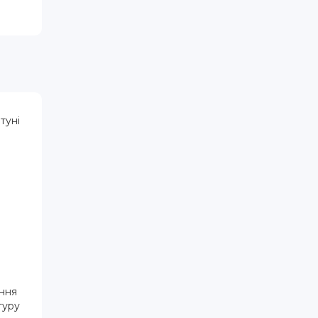
туні
ення
туру