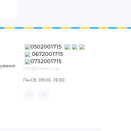
0502001715
0672001715
0732001715
вування
info@inwarm.ua
Пн-Сб: 09.00 -19.00