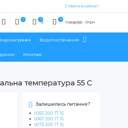
Увійти в кабінет
0
0
0
0
товар(ів) - 0грн
Водонагрівачі
Водопостачання
удинок
Монтаж
інальна температура 55 C
Залишились питання?
050 200 17 15
067 200 17 15
073 200 17 15