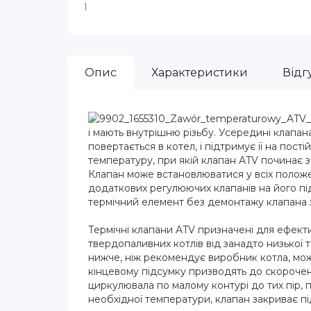
Опис
Характеристики
Відгу
і мають внутрішню різьбу. Усередині клапан
повертається в котел, і підтримує її на пост
температуру, при якій клапан ATV починає 
Клапан може встановлюватися у всіх положе
додаткових регулюючих клапанів на його пі
термічний елемент без демонтажу клапана 
Термічні клапани ATV призначені для ефект
твердопаливних котлів від занадто низької
нижче, ніж рекомендує виробник котла, може
кінцевому підсумку призводять до скорочен
циркулювала по малому контурі до тих пір, 
необхідної температури, клапан закриває п