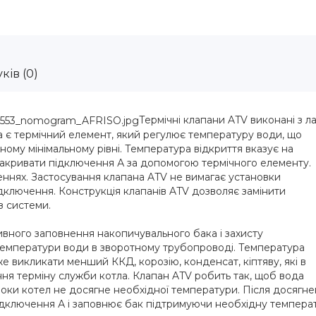
ків (0)
Термічні клапани ATV виконані з ла
а є термічний елемент, який регулює температуру води, що
ійному мінімальному рівні. Температура відкриття вказує на
закривати підключення А за допомогою термічного елементу.
ннях. Застосування клапана ATV не вимагає установки
дключення. Конструкція клапанів ATV дозволяє замінити
з системи.
ивного заповнення накопичувального бака і захисту
 температури води в зворотному трубопроводі. Температура
 викликати менший ККД, корозію, конденсат, кіптяву, які в
ня терміну служби котла. Клапан ATV робить так, щоб вода
поки котел не досягне необхідної температури. Після досягн
ідключення А і заповнює бак підтримуючи необхідну темпера