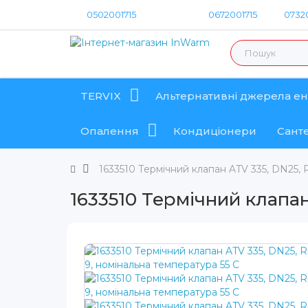
0502001715
0672001715
07320
TERVIX
Альтернативні джерела ен
Опалення
Кондиціонери
Санте
1633510 Термічний клапан ATV 335, DN25, R
1633510 Термічний клапан 