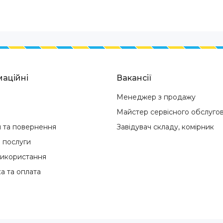
аційні
Вакансії
Менеджер з продажу
Майстер сервісного обслуго
я та повернення
Завідувач складу, комірник
і послуги
використання
а та оплата