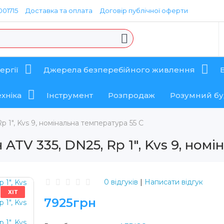
01715
Доставка та оплата
Договір публічної оферти
ергії
Джерела безперебійного живлення
хніка
Інструмент
Розпродаж
Розумний б
p 1", Kvs 9, номінальна температура 55 C
ATV 335, DN25, Rp 1", Kvs 9, ном
0 відгуків
|
Написати відгук
ХІТ
7925грн