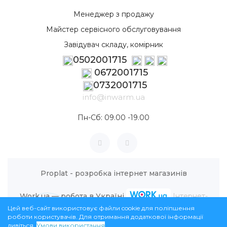
Менеджер з продажу
Майстер сервісного обслуговування
Завідувач складу, комірник
0502001715
0672001715
0732001715
info@inwarm.ua
Пн-Сб: 09.00 -19.00
Proplat - розробка інтернет магазинів
Work.ua — робота в Україні
Інтернет-
Цей веб-сайт використовує файли cookie для поліпшення
магазин InWarm © 2026
роботи користувачів. Для отримання додаткової інформації
дивіться.
Умови використання