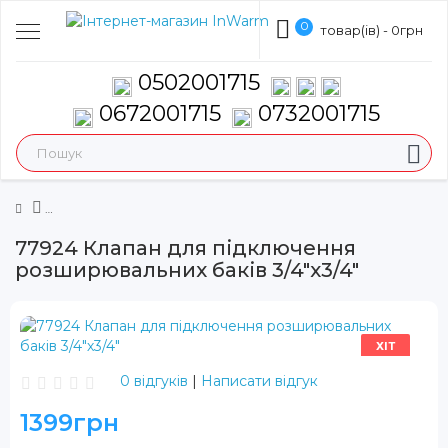
0
товар(ів) - 0грн
0502001715
0672001715
0732001715
77924 Клапан для підключення
розширювальних баків 3/4"х3/4"
ХІТ
0 відгуків
|
Написати відгук
1399грн