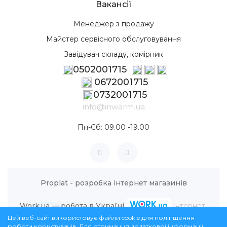
Вакансії
Менеджер з продажу
Майстер сервісного обслуговування
Завідувач складу, комірник
0502001715
0672001715
0732001715
info@inwarm.ua
Пн-Сб: 09.00 -19.00
Proplat - розробка інтернет магазинів
Work.ua — робота в Україні
Інтернет-
Цей веб-сайт використовує файли cookie для поліпшення
магазин InWarm © 2026
роботи користувачів. Для отримання додаткової інформації