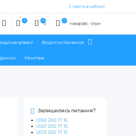
Увійти в кабінет
0
0
0
0
товар(ів) - 0грн
Водонагрівачі
Водопостачання
удинок
Монтаж
Залишились питання?
050 200 17 15
067 200 17 15
073 200 17 15