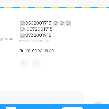
0502001715
0672001715
0732001715
вування
info@inwarm.ua
Пн-Сб: 09.00 -19.00