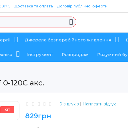
01715
Доставка та оплата
Договір публічної оферти
ергії
Джерела безперебійного живлення
хніка
Інструмент
Розпродаж
Розумний б
0-120C акс.
0 відгуків
|
Написати відгук
ХІТ
829грн