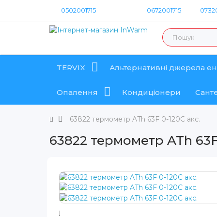
0502001715
0672001715
07320
TERVIX
Альтернативні джерела ен
Опалення
Кондиціонери
Санте
63822 термометр ATh 63F 0-120C акс.
63822 термометр ATh 63F 