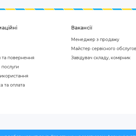
аційні
Вакансії
Менеджер з продажу
Майстер сервісного обслуго
я та повернення
Завідувач складу, комірник
і послуги
використання
а та оплата