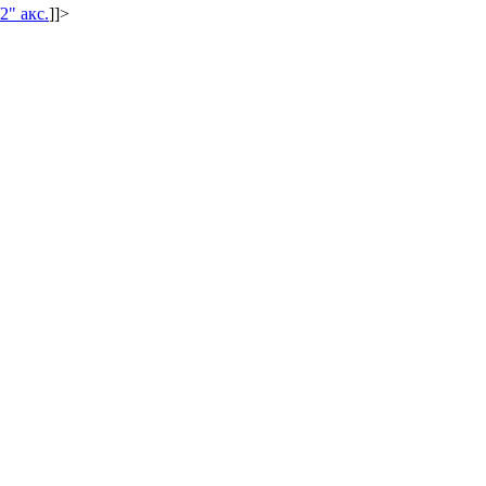
2" акс.
]]>