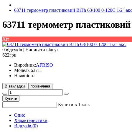
63711 термометр пластиковий BiTh 63/100 0-120С 1/2" акс
63711 термометр пластиковий B
Хіт
0 відгуків
|
Написати відгук
622грн
Виробник:
AFRISO
Модель:
63711
Наявність:
В закладки
порівняння
Купити
Купити в 1 клік
Опис
Характеристики
Відгуків (0)