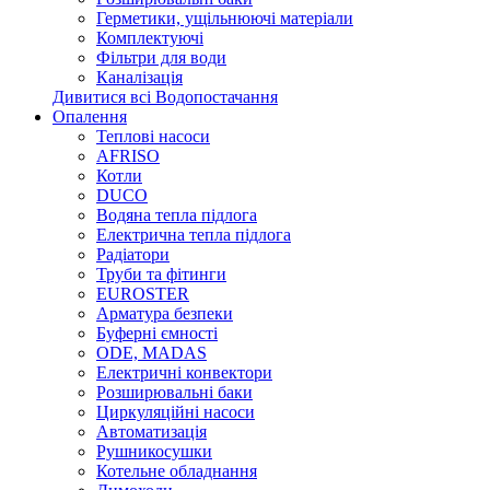
Герметики, ущільнюючі матеріали
Комплектуючі
Фільтри для води
Каналізація
Дивитися всі Водопостачання
Опалення
Теплові насоси
AFRISO
Котли
DUCO
Водяна тепла підлога
Електрична тепла підлога
Радіатори
Труби та фітинги
EUROSTER
Арматура безпеки
Буферні ємності
ODE, MADAS
Електричні конвектори
Розширювальні баки
Циркуляційні насоси
Автоматизація
Рушникосушки
Котельне обладнання