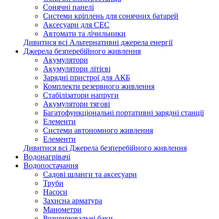
Сонячні панелі
Системи кріплень для сонячних батарей
Аксесуари для СЕС
Автомати та лічильники
Дивитися всі Альтернативні джерела енергії
Джерела безперебійного живлення
Акумулятори
Акумулятори літієві
Зарядні пристрої для АКБ
Комплекти резервного живлення
Стабілізатори напруги
Акумулятори тягові
Багатофункціональні портативні зарядні станції
Елементи
Системи автономного живлення
Елементи
Дивитися всі Джерела безперебійного живлення
Водонагрівачі
Водопостачання
Садові шланги та аксесуари
Труби
Насоси
Захисна арматура
Манометри
Розширювальні баки