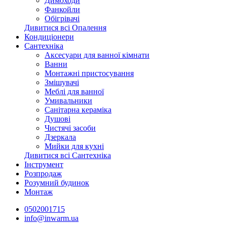
Димоходи
Фанкойли
Обігрівачі
Дивитися всі Опалення
Кондиціонери
Сантехніка
Аксесуари для ванної кімнати
Ванни
Монтажні пристосування
Змішувачі
Меблі для ванної
Умивальники
Санітарна кераміка
Душові
Чистячі засоби
Дзеркала
Мийки для кухні
Дивитися всі Сантехніка
Інструмент
Розпродаж
Розумний будинок
Монтаж
0502001715
info@inwarm.ua