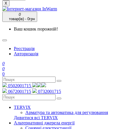
X
0
товар(ів) - 0грн
Ваш кошик порожній!
Реєстрація
Авторизація
0
0
0
0502001715
0672001715
0732001715
TERVIX
Арматура та автоматика для регулювання
Дивитися всі TERVIX
Альтернативні джерела енергії
Сонячні електростанції