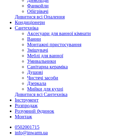
Димоходи
Фанкойли
Обігрівачі
Дивитися всі Опалення
Кондиціонери
Сантехніка
Аксесуари для ванної кімнати
Ванни
Монтажні пристосування
Змішувачі
Меблі для ванної
Умивальники
Санітарна кераміка
Душові
Чистячі засоби
Дзеркала
Мийки для кухні
Дивитися всі Сантехніка
Інструмент
Розпродаж
Розумний будинок
Монтаж
0502001715
info@inwarm.ua