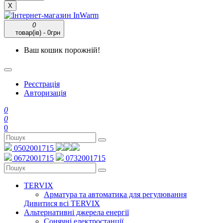
X
0
товар(ів) - 0грн
Ваш кошик порожній!
Реєстрація
Авторизація
0
0
0
0502001715
0672001715
0732001715
TERVIX
Арматура та автоматика для регулювання
Дивитися всі TERVIX
Альтернативні джерела енергії
Сонячні електростанції