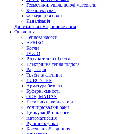
Герметики, ущільнюючі матеріали
Комплектуючі
Фільтри для води
Каналізація
Дивитися всі Водопостачання
Опалення
Теплові насоси
AFRISO
Котли
DUCO
Водяна тепла підлога
Електрична тепла підлога
Радіатори
Труби та фітинги
EUROSTER
Арматура безпеки
Буферні ємності
ODE, MADAS
Електричні конвектори
Розширювальні баки
Циркуляційні насоси
Автоматизація
Рушникосушки
Котельне обладнання