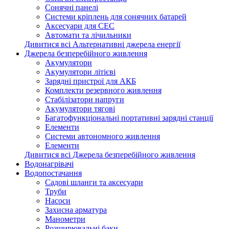
Сонячні панелі
Системи кріплень для сонячних батарей
Аксесуари для СЕС
Автомати та лічильники
Дивитися всі Альтернативні джерела енергії
Джерела безперебійного живлення
Акумулятори
Акумулятори літієві
Зарядні пристрої для АКБ
Комплекти резервного живлення
Стабілізатори напруги
Акумулятори тягові
Багатофункціональні портативні зарядні станції
Елементи
Системи автономного живлення
Елементи
Дивитися всі Джерела безперебійного живлення
Водонагрівачі
Водопостачання
Садові шланги та аксесуари
Труби
Насоси
Захисна арматура
Манометри
Розширювальні баки