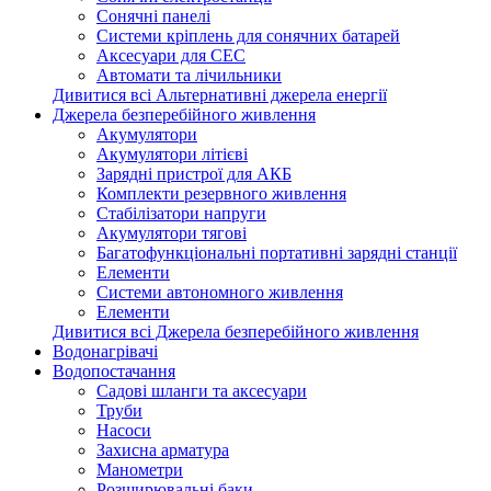
Сонячні панелі
Системи кріплень для сонячних батарей
Аксесуари для СЕС
Автомати та лічильники
Дивитися всі Альтернативні джерела енергії
Джерела безперебійного живлення
Акумулятори
Акумулятори літієві
Зарядні пристрої для АКБ
Комплекти резервного живлення
Стабілізатори напруги
Акумулятори тягові
Багатофункціональні портативні зарядні станції
Елементи
Системи автономного живлення
Елементи
Дивитися всі Джерела безперебійного живлення
Водонагрівачі
Водопостачання
Садові шланги та аксесуари
Труби
Насоси
Захисна арматура
Манометри
Розширювальні баки