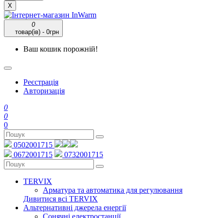
X
0
товар(ів) - 0грн
Ваш кошик порожній!
Реєстрація
Авторизація
0
0
0
0502001715
0672001715
0732001715
TERVIX
Арматура та автоматика для регулювання
Дивитися всі TERVIX
Альтернативні джерела енергії
Сонячні електростанції