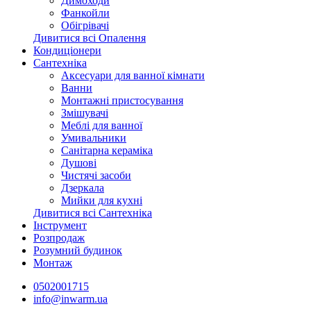
Димоходи
Фанкойли
Обігрівачі
Дивитися всі Опалення
Кондиціонери
Сантехніка
Аксесуари для ванної кімнати
Ванни
Монтажні пристосування
Змішувачі
Меблі для ванної
Умивальники
Санітарна кераміка
Душові
Чистячі засоби
Дзеркала
Мийки для кухні
Дивитися всі Сантехніка
Інструмент
Розпродаж
Розумний будинок
Монтаж
0502001715
info@inwarm.ua