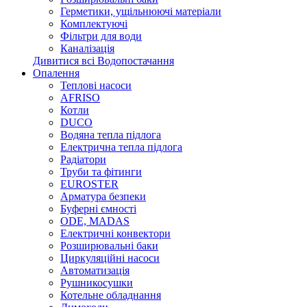
Герметики, ущільнюючі матеріали
Комплектуючі
Фільтри для води
Каналізація
Дивитися всі Водопостачання
Опалення
Теплові насоси
AFRISO
Котли
DUCO
Водяна тепла підлога
Електрична тепла підлога
Радіатори
Труби та фітинги
EUROSTER
Арматура безпеки
Буферні ємності
ODE, MADAS
Електричні конвектори
Розширювальні баки
Циркуляційні насоси
Автоматизація
Рушникосушки
Котельне обладнання