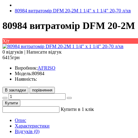
80984 витратомір DFM 20-2M 1 1/4" х 1 1/4" 20-70 л/хв
80984 витратомір DFM 20-2M 1 
Хіт
0 відгуків
|
Написати відгук
6415грн
Виробник:
AFRISO
Модель:
80984
Наявність:
В закладки
порівняння
Купити
Купити в 1 клік
Опис
Характеристики
Відгуків (0)