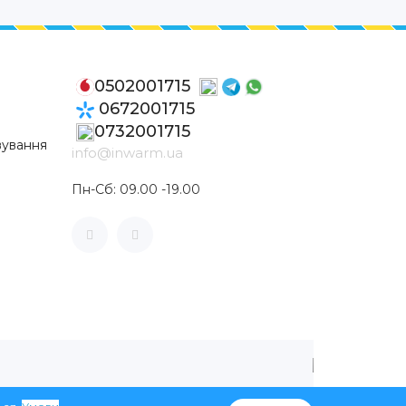
0502001715
0672001715
0732001715
вування
info@inwarm.ua
Пн-Сб: 09.00 -19.00