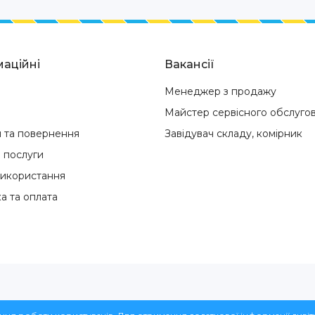
аційні
Вакансії
Менеджер з продажу
Майстер сервісного обслуго
я та повернення
Завідувач складу, комірник
і послуги
використання
а та оплата