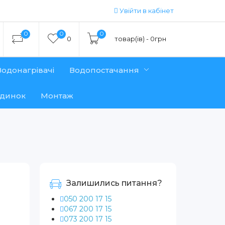
Увійти в кабінет
0
0
0
0
товар(ів) - 0грн
Водонагрівачі
Водопостачання
удинок
Монтаж
Залишились питання?
050 200 17 15
067 200 17 15
073 200 17 15