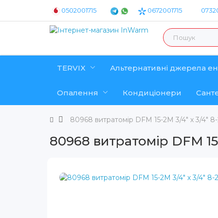
0502001715
0672001715
07320
TERVIX
Альтернативні джерела ен
Опалення
Кондиціонери
Санте
80968 витратомір DFM 15-2M 3/4" х 3/4" 8-
80968 витратомір DFM 15-2