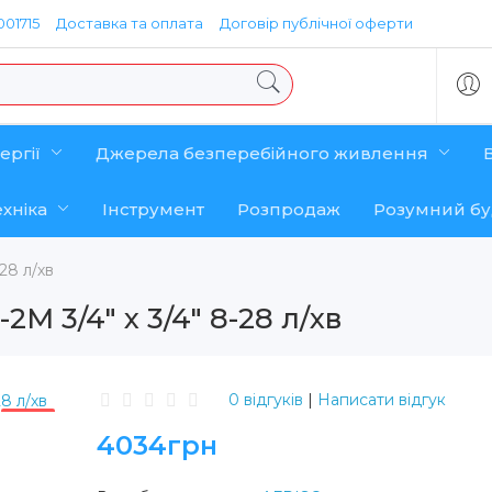
01715
Доставка та оплата
Договір публічної оферти
ергії
Джерела безперебійного живлення
хніка
Інструмент
Розпродаж
Розумний б
28 л/хв
M 3/4" х 3/4" 8-28 л/хв
0 відгуків
|
Написати відгук
ХІТ
4034грн