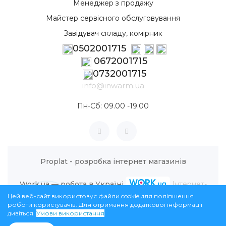
Менеджер з продажу
Майстер сервісного обслуговування
Завідувач складу, комірник
0502001715
0672001715
0732001715
info@inwarm.ua
Пн-Сб: 09.00 -19.00
Proplat - розробка інтернет магазинів
Work.ua — робота в Україні
Інтернет-
Цей веб-сайт використовує файли cookie для поліпшення
магазин InWarm © 2026
роботи користувачів. Для отримання додаткової інформації
дивіться.
Умови використання