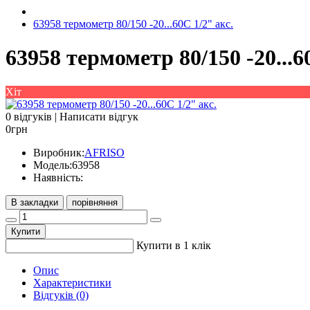
63958 термометр 80/150 -20...60С 1/2" акс.
63958 термометр 80/150 -20...6
Хіт
0 відгуків
|
Написати відгук
0грн
Виробник:
AFRISO
Модель:
63958
Наявність:
В закладки
порівняння
Купити
Купити в 1 клік
Опис
Характеристики
Відгуків (0)