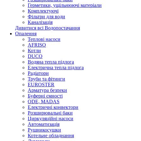
Герметики, ущільнюючі матеріали
Комплектуючі
Фільтри для води
Каналізація
Дивитися всі Водопостачання
Опалення
Теплові насоси
AFRISO
Котли
DUCO
Водяна тепла підлога
Електрична тепла підлога
Радіатори
Труби та фітинги
EUROSTER
Арматура безпеки
Буферні ємності
ODE, MADAS
Електричні конвектори
Розширювальні баки
Циркуляційні насоси
Автоматизація
Рушникосушки
Котельне обладнання