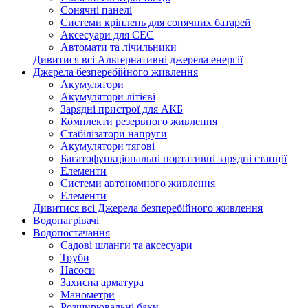
Сонячні панелі
Системи кріплень для сонячних батарей
Аксесуари для СЕС
Автомати та лічильники
Дивитися всі Альтернативні джерела енергії
Джерела безперебійного живлення
Акумулятори
Акумулятори літієві
Зарядні пристрої для АКБ
Комплекти резервного живлення
Стабілізатори напруги
Акумулятори тягові
Багатофункціональні портативні зарядні станції
Елементи
Системи автономного живлення
Елементи
Дивитися всі Джерела безперебійного живлення
Водонагрівачі
Водопостачання
Садові шланги та аксесуари
Труби
Насоси
Захисна арматура
Манометри
Розширювальні баки