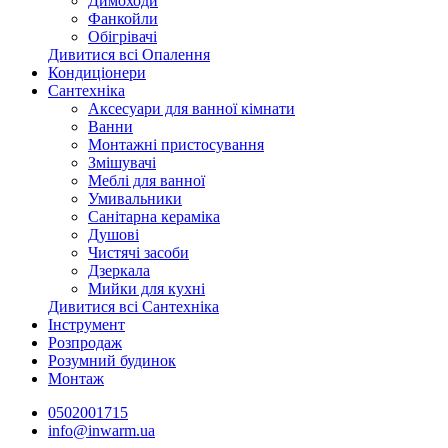
Димоходи
Фанкойли
Обігрівачі
Дивитися всі Опалення
Кондиціонери
Сантехніка
Аксесуари для ванної кімнати
Ванни
Монтажні пристосування
Змішувачі
Меблі для ванної
Умивальники
Санітарна кераміка
Душові
Чистячі засоби
Дзеркала
Мийки для кухні
Дивитися всі Сантехніка
Інструмент
Розпродаж
Розумний будинок
Монтаж
0502001715
info@inwarm.ua