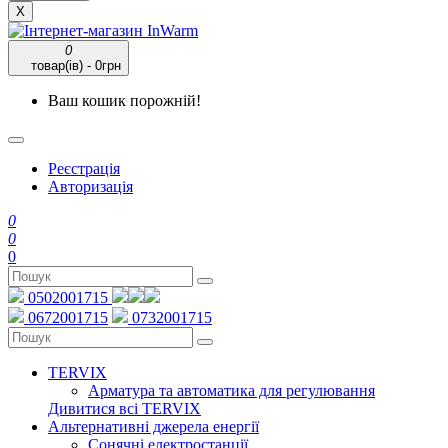
X
0
товар(ів) - 0грн
Ваш кошик порожній!
Реєстрація
Авторизація
0
0
0
0502001715
0672001715
0732001715
TERVIX
Арматура та автоматика для регулювання
Дивитися всі TERVIX
Альтернативні джерела енергії
Сонячні електростанції