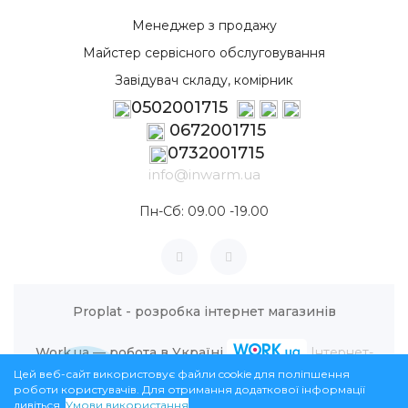
Менеджер з продажу
Майстер сервісного обслуговування
Завідувач складу, комірник
0502001715
0672001715
0732001715
info@inwarm.ua
Пн-Сб: 09.00 -19.00
Proplat - розробка інтернет магазинів
Work.ua — робота в Україні
Інтернет-
Цей веб-сайт використовує файли cookie для поліпшення
магазин InWarm © 2026
роботи користувачів. Для отримання додаткової інформації
дивіться.
Умови використання